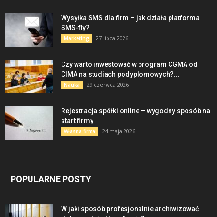
Wysyłka SMS dla firm – jak działa platforma
SMS-fly?
27 lipca 2026
Marketing
Czy warto inwestować w program CGMA od
CIMA na studiach podyplomowych?...
29 czerwca 2026
Nauka
Rejestracja spółki online – wygodny sposób na
start firmy
24 maja 2026
Własna firma
POPULARNE POSTY
W jaki sposób profesjonalnie archiwizować