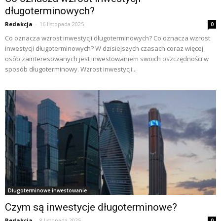
długoterminowych?
Redakcja
-
16 listopada 2025
0
Co oznacza wzrost inwestycji długoterminowych? Co oznacza wzrost
inwestycji długoterminowych? W dzisiejszych czasach coraz więcej
osób zainteresowanych jest inwestowaniem swoich oszczędności w
sposób długoterminowy. Wzrost inwestycji...
Długoterminowe inwestowanie
Czym są inwestycje długoterminowe?
Redakcja
-
8 listopada 2025
0