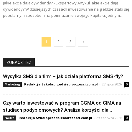
Jakie akcje dają dywidendy? - Ekspertowy Artykuł Jakie akcje dają
dywidendy? W dzisiejszych czasach inwestowanie na giełdzie stało się
popularnym sposobem na pomnażanie swojego kapitału. Jednym...
1
2
3
ZOBACZ TEŻ
Wysyłka SMS dla firm – jak działa platforma SMS-fly?
Redakcja Szkolaprzedsiebiorczosci.com.pl
-
27 lipca 2026
Marketing
0
Czy warto inwestować w program CGMA od CIMA na
studiach podyplomowych? Analiza korzyści dla...
Redakcja Szkolaprzedsiebiorczosci.com.pl
-
29 czerwca 2026
Nauka
0