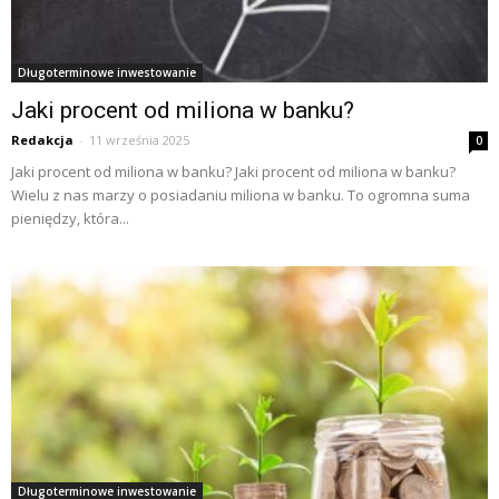
Długoterminowe inwestowanie
Jaki procent od miliona w banku?
Redakcja
-
11 września 2025
0
Jaki procent od miliona w banku? Jaki procent od miliona w banku?
Wielu z nas marzy o posiadaniu miliona w banku. To ogromna suma
pieniędzy, która...
Długoterminowe inwestowanie