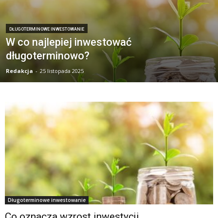
DŁUGOTERMINOWE INWESTOWANIE
W co najlepiej inwestować
długoterminowo?
Redakcja
-
25 listopada 2025
Długoterminowe inwestowanie
Co oznacza wzrost inwestycji