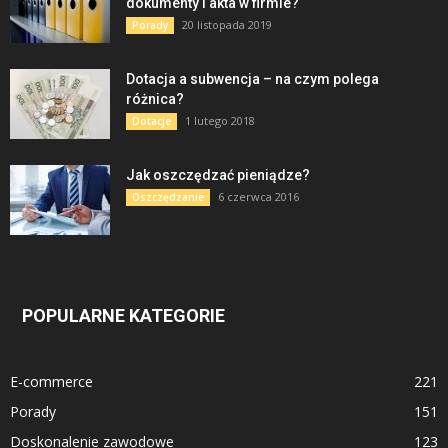
dokumenty i akta w firmie?
20 listopada 2019
Porady
Dotacja a subwencja – na czym polega
różnica?
1 lutego 2018
Dotacje
Jak oszczędzać pieniądze?
6 czerwca 2016
Oszczędzanie
POPULARNE KATEGORIE
E-commerce
221
Porady
151
Doskonalenie zawodowe
123