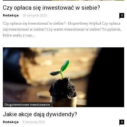
Czy opłaca się inwestować w siebie?
Redakcja
-
29 sierpnia 2025
0
Czy opłaca się inwestować w siebie? - Ekspertowy Artykuł Czy opłaca
się inwestować w siebie? Czy warto inwestować w siebie? To pytanie,
które wielu z nas...
Długoterminowe inwestowanie
Jakie akcje dają dywidendy?
Redakcja
-
8 sierpnia 2025
0