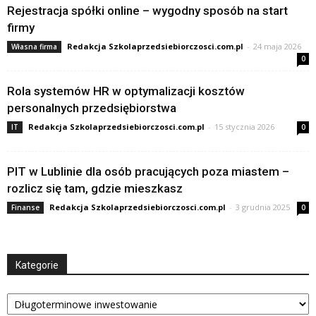
Rejestracja spółki online – wygodny sposób na start
firmy
Redakcja Szkolaprzedsiebiorczosci.com.pl
-
24 maja 2026
Własna firma
0
Rola systemów HR w optymalizacji kosztów
personalnych przedsiębiorstwa
Redakcja Szkolaprzedsiebiorczosci.com.pl
-
15 stycznia 2026
IT
0
PIT w Lublinie dla osób pracujących poza miastem –
rozlicz się tam, gdzie mieszkasz
Redakcja Szkolaprzedsiebiorczosci.com.pl
-
3 grudnia 2025
Finanse
0
Kategorie
Kategorie