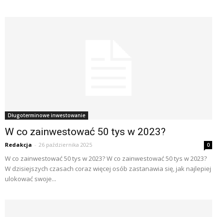
Długoterminowe inwestowanie
W co zainwestować 50 tys w 2023?
Redakcja
-
26 października 2025
0
W co zainwestować 50 tys w 2023? W co zainwestować 50 tys w 2023?
W dzisiejszych czasach coraz więcej osób zastanawia się, jak najlepiej
ulokować swoje...