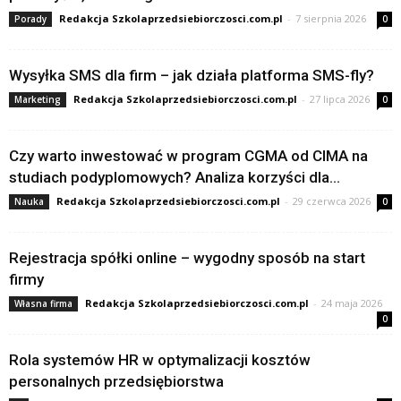
Redakcja Szkolaprzedsiebiorczosci.com.pl
-
7 sierpnia 2026
Porady
0
Wysyłka SMS dla firm – jak działa platforma SMS-fly?
Redakcja Szkolaprzedsiebiorczosci.com.pl
-
27 lipca 2026
Marketing
0
Czy warto inwestować w program CGMA od CIMA na
studiach podyplomowych? Analiza korzyści dla...
Redakcja Szkolaprzedsiebiorczosci.com.pl
-
29 czerwca 2026
Nauka
0
Rejestracja spółki online – wygodny sposób na start
firmy
Redakcja Szkolaprzedsiebiorczosci.com.pl
-
24 maja 2026
Własna firma
0
Rola systemów HR w optymalizacji kosztów
personalnych przedsiębiorstwa