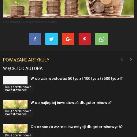
Czy opłaca się inwestować w siebie?
POWIĄZANE ARTYKUŁY
WIĘCEJ OD AUTORA
W co zainwestować 50 tys zł 100 tys zł i 500 tys zł?
Długoterminowe
inwestowanie
W co najlepiej inwestować długoterminowo?
Długoterminowe
inwestowanie
Co oznacza wzrost inwestycji długoterminowych?
Długoterminowe