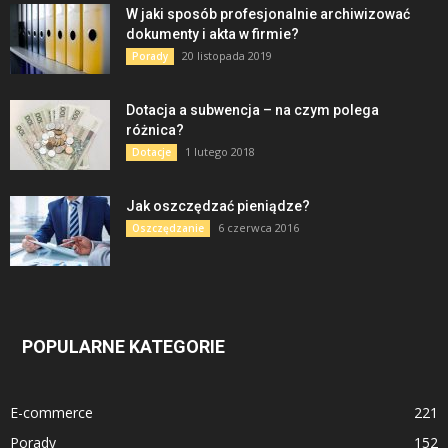
W jaki sposób profesjonalnie archiwizować
dokumenty i akta w firmie?
20 listopada 2019
Porady
Dotacja a subwencja – na czym polega
różnica?
1 lutego 2018
Dotacje
Jak oszczędzać pieniądze?
6 czerwca 2016
Oszczędzanie
POPULARNE KATEGORIE
E-commerce
221
Porady
152