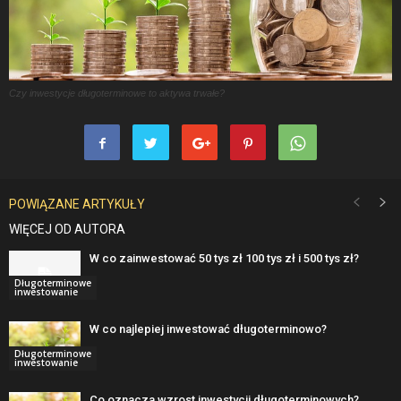
Czy inwestycje długoterminowe to aktywa trwałe?
POWIĄZANE ARTYKUŁY
WIĘCEJ OD AUTORA
W co zainwestować 50 tys zł 100 tys zł i 500 tys zł?
Długoterminowe
inwestowanie
W co najlepiej inwestować długoterminowo?
Długoterminowe
inwestowanie
Co oznacza wzrost inwestycji długoterminowych?