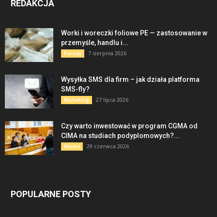
REDAKCJA
Worki i woreczki foliowe PE — zastosowanie w
przemyśle, handlu i...
7 sierpnia 2026
Porady
Wysyłka SMS dla firm – jak działa platforma
SMS-fly?
27 lipca 2026
Marketing
Czy warto inwestować w program CGMA od
CIMA na studiach podyplomowych?...
29 czerwca 2026
Nauka
POPULARNE POSTY