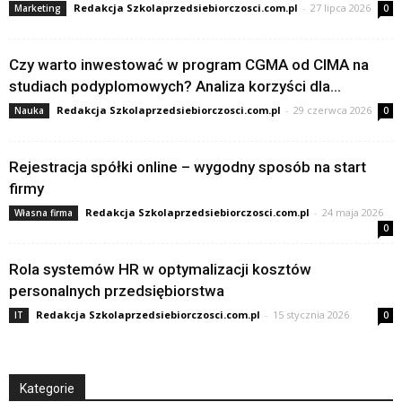
Redakcja Szkolaprzedsiebiorczosci.com.pl
-
27 lipca 2026
Marketing
0
Czy warto inwestować w program CGMA od CIMA na
studiach podyplomowych? Analiza korzyści dla...
Redakcja Szkolaprzedsiebiorczosci.com.pl
-
29 czerwca 2026
Nauka
0
Rejestracja spółki online – wygodny sposób na start
firmy
Redakcja Szkolaprzedsiebiorczosci.com.pl
-
24 maja 2026
Własna firma
0
Rola systemów HR w optymalizacji kosztów
personalnych przedsiębiorstwa
Redakcja Szkolaprzedsiebiorczosci.com.pl
-
15 stycznia 2026
IT
0
Kategorie