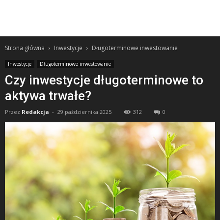
Strona główna
Inwestycje
Długoterminowe inwestowanie
Inwestycje
Długoterminowe inwestowanie
Czy inwestycje długoterminowe to
aktywa trwałe?
Przez
Redakcja
-
29 października 2025
312
0