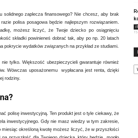
R
u solidnego zaplecza finansowego? Nie chcesz, aby brak
k
m razie polisa posagowa będzie najlepszym rozwiązaniem.
I
ładkę, możesz liczyć, że Twoje dziecko po osiągnięciu
15
okość składki powinieneś dobrać tak, aby po np. 20 latach
a pokrycie wydatków związanych na przykład ze studiami.
e nie tylko. Większość ubezpieczycieli gwarantuje również
Ka
ców. Wówczas uposażonemu wypłacana jest renta, dzięki
j rodziny.
jna?
ć polisę inwestycyjną. Ten produkt jest o tyle ciekawy, że
ela inwestycyjnego. Gdy nie masz wiedzy w tym zakresie,
o miesiąc określoną kwotę możesz liczyć, że w przyszłości
ł na przyszłość dla Twojego dziecka, który będzie mogło