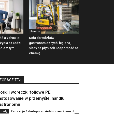
Porady
ść a zdrowie:
Koła do wózków
 życia szkodzi
gastronomicznych: higiena,
obie z tym
ślady na płytkach i odporność na
chemię
ZOBACZ TEŻ
orki i woreczki foliowe PE —
astosowanie w przemyśle, handlu i
astronomii
Redakcja Szkolaprzedsiebiorczosci.com.pl
-
orady