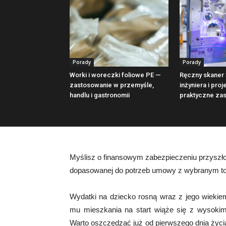
Porady
Porady
Worki i woreczki foliowe PE —
Ręczny skaner 
zastosowanie w przemyśle,
inżyniera i proj
handlu i gastronomii
praktyczne za
Myślisz o finansowym zabezpieczeniu przyszł
dopasowanej do potrzeb umowy z wybranym 
Wydatki na dziecko rosną wraz z jego wiekie
mu mieszkania na start wiąże się z wysokimi
Warto oszczędzać już od pierwszego dnia życia