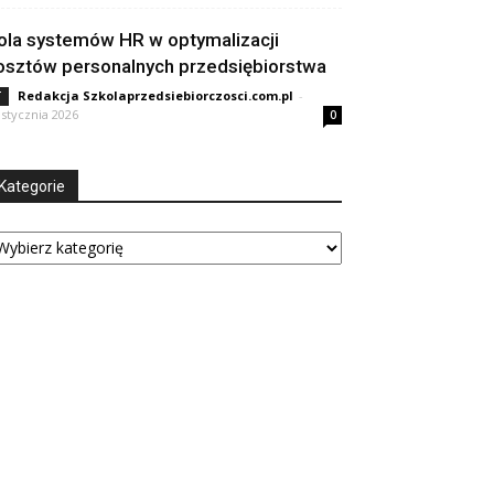
ola systemów HR w optymalizacji
osztów personalnych przedsiębiorstwa
Redakcja Szkolaprzedsiebiorczosci.com.pl
-
T
 stycznia 2026
0
Kategorie
tegorie