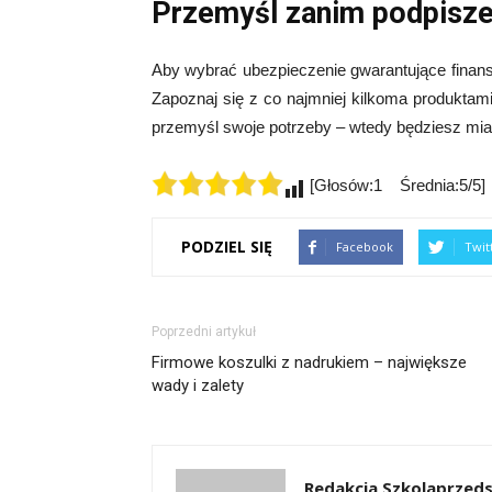
Przemyśl zanim podpisz
Aby wybrać ubezpieczenie gwarantujące finans
Zapoznaj się z co najmniej kilkoma produktami
przemyśl swoje potrzeby – wtedy będziesz mia
[Głosów:1 Średnia:5/5]
PODZIEL SIĘ
Facebook
Twit
Poprzedni artykuł
Firmowe koszulki z nadrukiem – największe
wady i zalety
Redakcja Szkolaprzeds