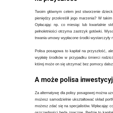
Twoim głównym celem jest stworzenie dzieck
pieniędzy przekreślił jego marzenia? W taki
Opłacając np. co miesiąc lub kwartalnie sk
pełnoletniości otrzyma zastrzyk gotówki. Wys
trwania umowy wypłacone środki wystarczyły n
Polisa posagowa to kapitał na przyszłość, al
wypłatę środków w przypadku śmierci rodzi
której może on się utrzymać bez pomocy dalsze
A może polisa inwestycy
Za alternatywę dla polisy posagowej można uzna
możesz samodzielnie ukształtować skład portf
możesz zdać się na specjalistów. Wpłacając c
oszczędności będą znaczne. Będzie to kapita