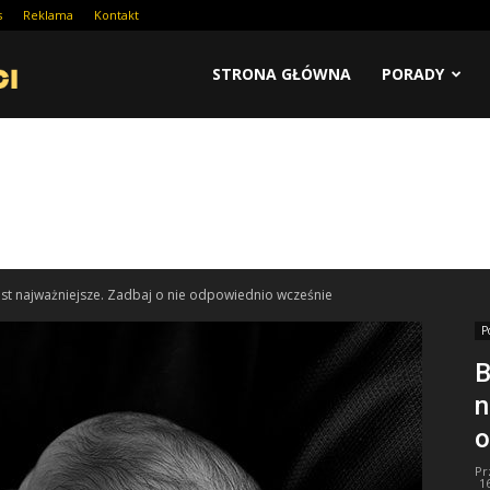
s
Reklama
Kontakt
STRONA GŁÓWNA
PORADY
st najważniejsze. Zadbaj o nie odpowiednio wcześnie
P
B
n
o
Pr
1