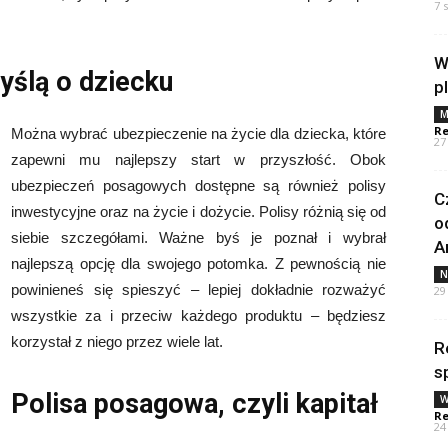
7 
W
yślą o dziecku
p
M
Re
Można wybrać ubezpieczenie na życie dla dziecka, które
27
zapewni mu najlepszy start w przyszłość. Obok
ubezpieczeń posagowych dostępne są również polisy
C
inwestycyjne oraz na życie i dożycie. Polisy różnią się od
o
siebie szczegółami. Ważne byś je poznał i wybrał
A
najlepszą opcję dla swojego potomka. Z pewnością nie
N
powinieneś się spieszyć – lepiej dokładnie rozważyć
29
wszystkie za i przeciw każdego produktu – będziesz
korzystał z niego przez wiele lat.
R
s
Polisa posagowa, czyli kapitał
W
Re
24