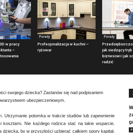
Porady
Porady
3D w pracy
Profesjonalizacja w kuchni –
Przedsiębiorczo
ektanta –
ryżowar
jak siedzący tryb
stosowania
biznesowi i jak s
radzić
ości swojego dziecka? Zastanów się nad podpisaniem
towarzystwem ubezpieczeniowym.
W
z
m. Utrzymanie potomka w trakcie studiów lub zapewnienie
g
 kosztami. Nie każdego rodzica stać na takie wsparcie.
P
 dziecka, by w przyszłości uzbierać całkiem spory kapitał.