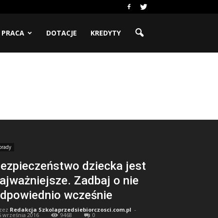
PRACA
DOTACJE
KREDYTY
orady
ezpieczeństwo dziecka jest
ajważniejsze. Zadbaj o nie
dpowiednio wcześnie
zez
Redakcja Szkolaprzedsiebiorczosci.com.pl
-
6 września 2016
9468
0