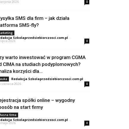
sierpnia 2026
0
ysyłka SMS dla firm – jak działa
latforma SMS-fly?
arketing
dakcja Szkolaprzedsiebiorczosci.com.pl
-
 lipca 2026
0
zy warto inwestować w program CGMA
d CIMA na studiach podyplomowych?
naliza korzyści dla...
Redakcja Szkolaprzedsiebiorczosci.com.pl
-
auka
 czerwca 2026
0
ejestracja spółki online – wygodny
posób na start firmy
łasna firma
dakcja Szkolaprzedsiebiorczosci.com.pl
-
 maja 2026
0