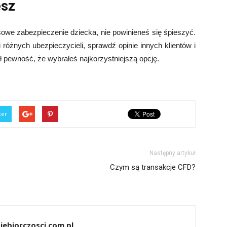
esz
owe zabezpieczenie dziecka, nie powinieneś się śpieszyć.
 różnych ubezpieczycieli, sprawdź opinie innych klientów i
ł pewność, że wybrałeś najkorzystniejszą opcję.
ter
Następny artykuł
Czym są transakcje CFD?
iebiorczosci.com.pl