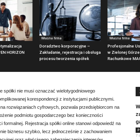
Własna firma
Własna firma
tymalizacja
Doradztwo korporacyjne –
Profesjonalne Us
PEN HORIZON
Zakładanie, rejestracja i obsługa
w Zielonej Górze
procesu tworzenia spółek
Rachunkowe MA
ie spółki nie musi oznaczać wielotygodniowego
omplikowanej korespondencji z instytucjami publicznymi.
W
y na rozwiązaniach cyfrowych, pozwala przedsiębiorcom na
z
łożenie podmiotu gospodarczego bez konieczności
g
 formalnej. Rejestracja spółki online stanowi odpowiedź na
P
nie biznesu szybko, lecz jednocześnie z zachowaniem
7 
tacyjnej oraz właściwego zabezpieczenia interesów