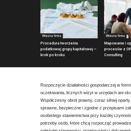
Własna firma
Własna firma
Procedura tworzenia
Mapowanie i op
podatkowej grupy kapitałowej –
procesów z O
krok po kroku
Consulting
Rozpoczęcie działalności gospodarczej w form
oczekiwania, licznych wizyt w urzędach ani sk
Współczesny obrót prawny, coraz silniej opart
sprawne, bezpieczne i zgodne z przepisami za
osobistego stawiennictwa przy każdej czynności
potrzeby osób, które chcą rozpocząć prowadze
należytej staranności, przejrzystości dokumen