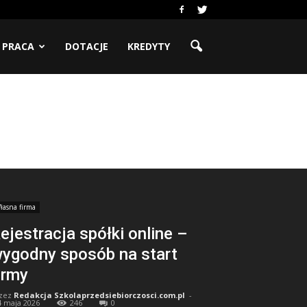
PRACA
DOTACJE
KREDYTY
łasna firma
ejestracja spółki online –
ygodny sposób na start
irmy
zez
Redakcja Szkolaprzedsiebiorczosci.com.pl
-
4 maja 2026
246
0