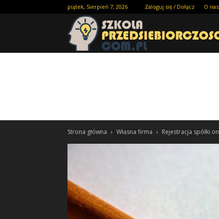
piątek, Sierpień 7, 2026
Zaloguj się / Dołącz
O nas
Strona główna
Własna firma
Rejestracja spółki o