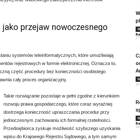
W
p
ki jako przejaw nowoczesnego
M
Re
27
ystaniu systemów teleinformatycznych, które umożliwiają
C
o
entów rejestrowych w formie elektronicznej. Oznacza to,
A
czną część procedury bez konieczności osobistego
awnia cały proces organizacyjny.
N
29
Takie rozwiązanie pozostaje w pełni zgodne z kierunkiem
R
rozwoju prawa gospodarczego, które coraz wyraźniej
s
dostrzega konieczność upraszczania procedur przy
W
jednoczesnym zachowaniu ich formalnej rzetelności.
Re
24
Przedsiębiorca zyskuje możliwość szybszego uzyskania
wpisu do Krajowego Rejestru Sądowego, a tym samym