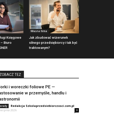
Własna firma
ługi Księgowe
Jak zbudować wizerunek
 – Biuro
silnego przedsiębiorcy i tak być
GNER
traktowanym?
ZOBACZ TEŻ
orki i woreczki foliowe PE —
astosowanie w przemyśle, handlu i
astronomii
Redakcja Szkolaprzedsiebiorczosci.com.pl
-
orady
sierpnia 2026
0