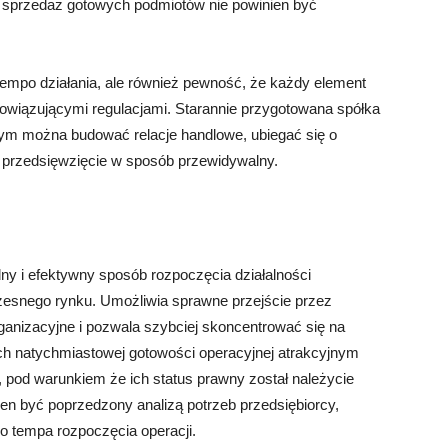
ub sprzedaż gotowych podmiotów nie powinien być
tempo działania, ale również pewność, że każdy element
owiązującymi regulacjami. Starannie przygotowana spółka
órym można budować relacje handlowe, ubiegać się o
ć przedsięwzięcie w sposób przewidywalny.
dny i efektywny sposób rozpoczęcia działalności
zesnego rynku. Umożliwia sprawne przejście przez
rganizacyjne i pozwala szybciej skoncentrować się na
ch natychmiastowej gotowości operacyjnej atrakcyjnym
 pod warunkiem że ich status prawny został należycie
en być poprzedzony analizą potrzeb przedsiębiorcy,
go tempa rozpoczęcia operacji.