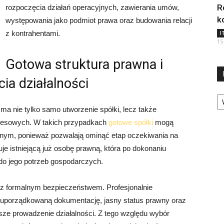
R
rozpoczęcia działań operacyjnych, zawierania umów,
k
występowania jako podmiot prawa oraz budowania relacji
z kontrahentami.
I
15
Gotowa struktura prawna i
ia działalności
Ka
ma nie tylko samo utworzenie spółki, lecz także
znesowych. W takich przypadkach
gotowe spółki
mogą
znym, ponieważ pozwalają ominąć etap oczekiwania na
e istniejącą już osobę prawną, która po dokonaniu
o jego potrzeb gospodarczych.
y z formalnym bezpieczeństwem. Profesjonalnie
 uporządkowaną dokumentację, jasny status prawny oraz
jsze prowadzenie działalności. Z tego względu wybór