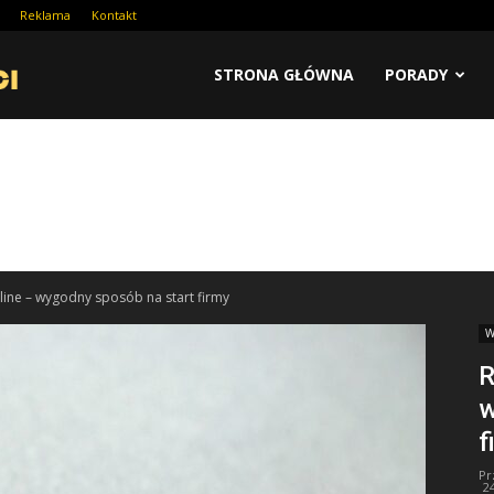
Reklama
Kontakt
STRONA GŁÓWNA
PORADY
nline – wygodny sposób na start firmy
W
R
w
f
Pr
2