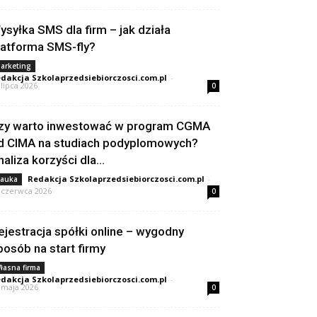
ysyłka SMS dla firm – jak działa
latforma SMS-fly?
arketing
dakcja Szkolaprzedsiebiorczosci.com.pl
-
 lipca 2026
0
zy warto inwestować w program CGMA
d CIMA na studiach podyplomowych?
naliza korzyści dla...
Redakcja Szkolaprzedsiebiorczosci.com.pl
-
auka
 czerwca 2026
0
ejestracja spółki online – wygodny
posób na start firmy
łasna firma
dakcja Szkolaprzedsiebiorczosci.com.pl
-
 maja 2026
0