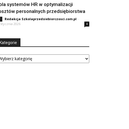
ola systemów HR w optymalizacji
osztów personalnych przedsiębiorstwa
Redakcja Szkolaprzedsiebiorczosci.com.pl
-
T
 stycznia 2026
0
Kategorie
tegorie