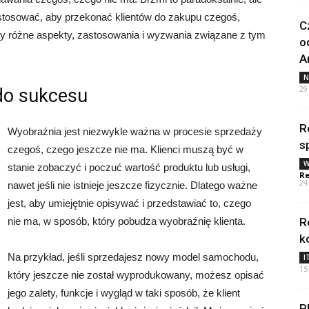
 zastosować, aby przekonać klientów do zakupu czegoś,
C
y różne aspekty, zastosowania i wyzwania związane z tym
o
A
N
29
 do sukcesu
R
Wyobraźnia jest niezwykle ważna w procesie sprzedaży
s
czegoś, czego jeszcze nie ma. Klienci muszą być w
W
stanie zobaczyć i poczuć wartość produktu lub usługi,
Re
24
nawet jeśli nie istnieje jeszcze fizycznie. Dlatego ważne
jest, aby umiejętnie opisywać i przedstawiać to, czego
nie ma, w sposób, który pobudza wyobraźnię klienta.
R
k
Na przykład, jeśli sprzedajesz nowy model samochodu,
I
15
który jeszcze nie został wyprodukowany, możesz opisać
jego zalety, funkcje i wygląd w taki sposób, że klient
P