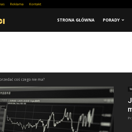
nas
Reklama
Kontakt
STRONA GŁÓWNA
PORADY
sprzedać coś czego nie ma?
W
J
Pr