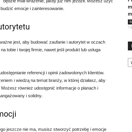
będzie miał wrażenie, jakby już nim jeździł. Możesz użyć
m
budzić emocje i zainteresowanie.
m
F
utorytetu
3 
ważne jest, aby budować zaufanie i autorytet w oczach
 tobie i twojej firmie, nawet jeśli produkt lub usługa
Ka
stępnianie referencji i opinii zadowolonych klientów.
niem i wiedzą na temat branży, w której działasz, aby
 Możesz również udostępnić informacje o planach i
aangażowany i solidny.
mocji
go jeszcze nie ma, musisz stworzyć potrzebę i emocje