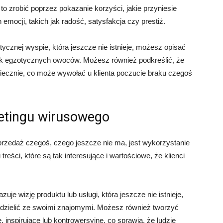
o zrobić poprzez pokazanie korzyści, jakie przyniesie
emocji, takich jak radość, satysfakcja czy prestiż.
tycznej wyspie, która jeszcze nie istnieje, możesz opisać
mak egzotycznych owoców. Możesz również podkreślić, że
ć wiecznie, co może wywołać u klienta poczucie braku czegoś
etingu wirusowego
rzedaż czegoś, czego jeszcze nie ma, jest wykorzystanie
reści, które są tak interesujące i wartościowe, że klienci
je wizję produktu lub usługi, która jeszcze nie istnieje,
ą podzielić ze swoimi znajomymi. Możesz również tworzyć
, inspirujące lub kontrowersyjne, co sprawia, że ludzie