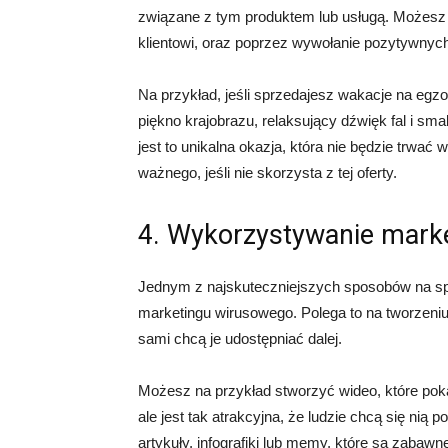
związane z tym produktem lub usługą. Możesz t
klientowi, oraz poprzez wywołanie pozytywnych 
Na przykład, jeśli sprzedajesz wakacje na egzo
piękno krajobrazu, relaksujący dźwięk fal i s
jest to unikalna okazja, która nie będzie trwa
ważnego, jeśli nie skorzysta z tej oferty.
4. Wykorzystywanie mark
Jednym z najskuteczniejszych sposobów na sp
marketingu wirusowego. Polega to na tworzeniu t
sami chcą je udostępniać dalej.
Możesz na przykład stworzyć wideo, które pokazu
ale jest tak atrakcyjna, że ludzie chcą się ni
artykuły, infografiki lub memy, które są zabawne