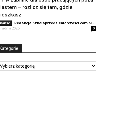
iastem – rozlicz się tam, gdzie
ieszkasz
Redakcja Szkolaprzedsiebiorczosci.com.pl
-
inanse
grudnia 2025
0
Kategorie
tegorie