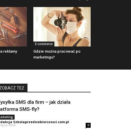
E-commerce
ia reklamy
Gdzie można pracować po
marketingu?
ZOBACZ TEŻ
ysyłka SMS dla firm – jak działa
latforma SMS-fly?
arketing
dakcja Szkolaprzedsiebiorczosci.com.pl
-
 lipca 2026
0