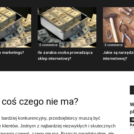
E-commerce
E-commerce
 w marketingu?
Ile zarabia osoba prowadząca
Jakie są narzędz
sklep internetowy?
internetowej?
 coś czego nie ma?
W
p
z bardziej konkurencyjny, przedsiębiorcy muszą być
M
Re
ę klientów. Jednym z najbardziej niezwykłych i skutecznych
27
awania czegoś, czego nie ma. Brzmi to paradoksalnie, ale