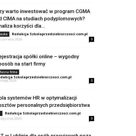
zy warto inwestować w program CGMA
d CIMA na studiach podyplomowych?
naliza korzyści dla...
Redakcja Szkolaprzedsiebiorczosci.com.pl
-
auka
 czerwca 2026
0
ejestracja spółki online – wygodny
posób na start firmy
łasna firma
dakcja Szkolaprzedsiebiorczosci.com.pl
-
 maja 2026
0
ola systemów HR w optymalizacji
osztów personalnych przedsiębiorstwa
Redakcja Szkolaprzedsiebiorczosci.com.pl
-
T
 stycznia 2026
0
IT w Lublinie dla osób pracujących poza