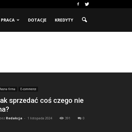
PRACA
DOTACJE
KREDYTY
łasna firma
E-commerce
ak sprzedać coś czego nie
ma?
zez
Redakcja
-
1 listopada 2024
391
0