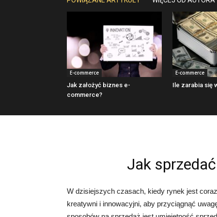
POWIĄZANE ARTYKUŁY
WIĘCEJ OD AUTORA
E-commerce
E-commerce
Jak założyć biznes e-
Ile zarabia się
commerce?
Jak sprzedać
W dzisiejszych czasach, kiedy rynek jest cora
kreatywni i innowacyjni, aby przyciągnąć uwag
sposobów na sprzedaż jest umiejętność sprzed