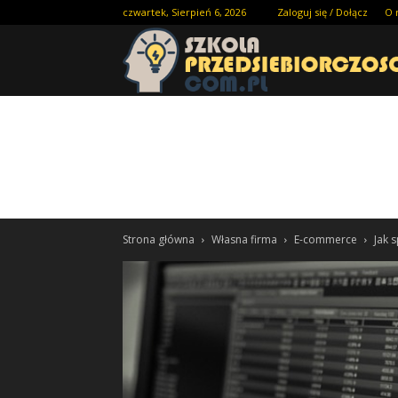
czwartek, Sierpień 6, 2026
Zaloguj się / Dołącz
O 
Strona główna
Własna firma
E-commerce
Jak 