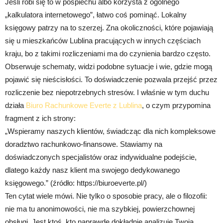
Jeśli robi się to w pośpiechu albo korzysta z ogólnego
„kalkulatora internetowego”, łatwo coś pominąć. Lokalny
księgowy patrzy na to szerzej. Zna okoliczności, które pojawiają
się u mieszkańców Lublina pracujących w innych częściach
kraju, bo z takimi rozliczeniami ma do czynienia bardzo często.
Obserwuje schematy, widzi podobne sytuacje i wie, gdzie mogą
pojawić się nieścisłości. To doświadczenie pozwala przejść przez
rozliczenie bez niepotrzebnych stresów. I właśnie w tym duchu
działa
Biuro Rachunkowe Everte z Lublina
, o czym przypomina
fragment z ich strony:
„Wspieramy naszych klientów, świadcząc dla nich kompleksowe
doradztwo rachunkowo-finansowe. Stawiamy na
doświadczonych specjalistów oraz indywidualne podejście,
dlatego każdy nasz klient ma swojego dedykowanego
księgowego.” (źródło: https://biuroeverte.pl/)
Ten cytat wiele mówi. Nie tylko o sposobie pracy, ale o filozofii:
nie ma tu anonimowości, nie ma szybkiej, powierzchownej
obsługi. Jest ktoś, kto naprawdę dokładnie analizuje Twoją