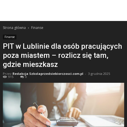
Strona główna
Finanse
Finanse
PIT w Lublinie dla osób pracujących
poza miastem – rozlicz się tam,
gdzie mieszkasz
Przez
Redakcja Szkolaprzedsiebiorczosci.com.pl
-
3 grudnia 2025
915
0