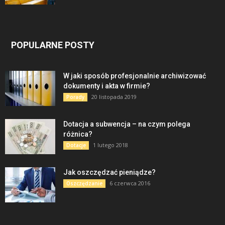
POPULARNE POSTY
W jaki sposób profesjonalnie archiwizować
dokumenty i akta w firmie?
20 listopada 2019
Porady
Dotacja a subwencja – na czym polega
różnica?
1 lutego 2018
Dotacje
Jak oszczędzać pieniądze?
6 czerwca 2016
Oszczędzanie