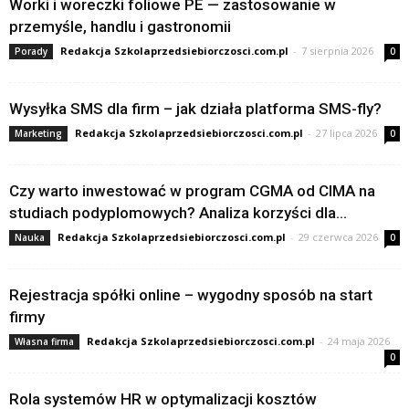
Worki i woreczki foliowe PE — zastosowanie w
przemyśle, handlu i gastronomii
Redakcja Szkolaprzedsiebiorczosci.com.pl
-
7 sierpnia 2026
Porady
0
Wysyłka SMS dla firm – jak działa platforma SMS-fly?
Redakcja Szkolaprzedsiebiorczosci.com.pl
-
27 lipca 2026
Marketing
0
Czy warto inwestować w program CGMA od CIMA na
studiach podyplomowych? Analiza korzyści dla...
Redakcja Szkolaprzedsiebiorczosci.com.pl
-
29 czerwca 2026
Nauka
0
Rejestracja spółki online – wygodny sposób na start
firmy
Redakcja Szkolaprzedsiebiorczosci.com.pl
-
24 maja 2026
Własna firma
0
Rola systemów HR w optymalizacji kosztów