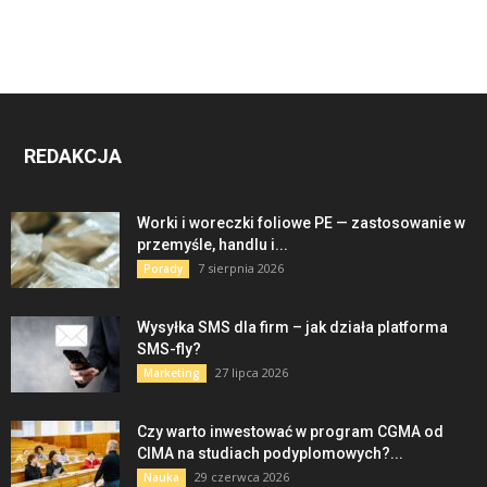
REDAKCJA
Worki i woreczki foliowe PE — zastosowanie w
przemyśle, handlu i...
7 sierpnia 2026
Porady
Wysyłka SMS dla firm – jak działa platforma
SMS-fly?
27 lipca 2026
Marketing
Czy warto inwestować w program CGMA od
CIMA na studiach podyplomowych?...
29 czerwca 2026
Nauka