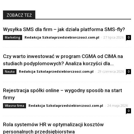
ZOBACZ TEŻ
Wysyłka SMS dla firm – jak działa platforma SMS-fly?
Redakcja Szkolaprzedsiebiorczosci.com.pl
-
27 lipca 2026
Marketing
0
Czy warto inwestować w program CGMA od CIMA na
studiach podyplomowych? Analiza korzyści dla...
Redakcja Szkolaprzedsiebiorczosci.com.pl
-
29 czerwca 2026
Nauka
0
Rejestracja spółki online – wygodny sposób na start
firmy
Redakcja Szkolaprzedsiebiorczosci.com.pl
-
24 maja 2026
Własna firma
0
Rola systemów HR w optymalizacji kosztów
personalnych przedsiębiorstwa