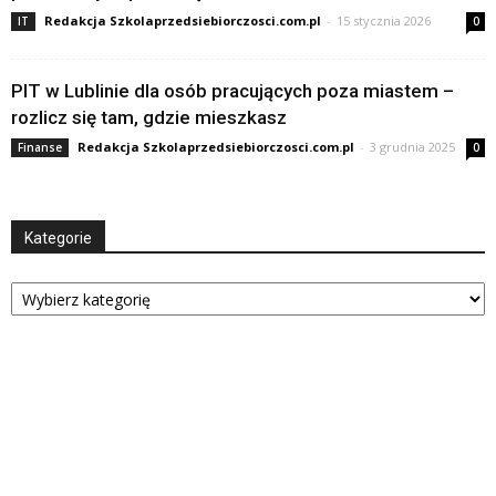
Redakcja Szkolaprzedsiebiorczosci.com.pl
-
15 stycznia 2026
IT
0
PIT w Lublinie dla osób pracujących poza miastem –
rozlicz się tam, gdzie mieszkasz
Redakcja Szkolaprzedsiebiorczosci.com.pl
-
3 grudnia 2025
Finanse
0
Kategorie
Kategorie