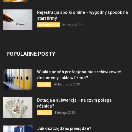
Rejestracja spółki online – wygodny sposób na
start firmy
24 maja 2026
Własna firma
POPULARNE POSTY
W jaki sposób profesjonalnie archiwizować
dokumenty i akta w firmie?
20 listopada 2019
Porady
Dotacja a subwencja – na czym polega
różnica?
1 lutego 2018
Dotacje
Jak oszczędzać pieniądze?