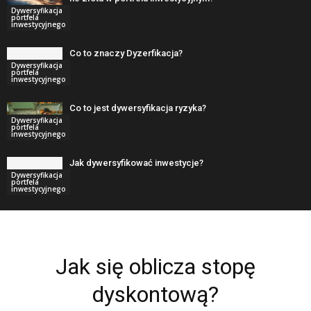
Dywersyfikacja
portfela
inwestycyjnego
Co to znaczy Dyzerfikacja?
Dywersyfikacja
portfela
inwestycyjnego
Co to jest dywersyfikacja ryzyka?
Dywersyfikacja
portfela
inwestycyjnego
Jak dywersyfikować inwestycje?
Dywersyfikacja
portfela
inwestycyjnego
Jak się oblicza stopę
dyskontową?