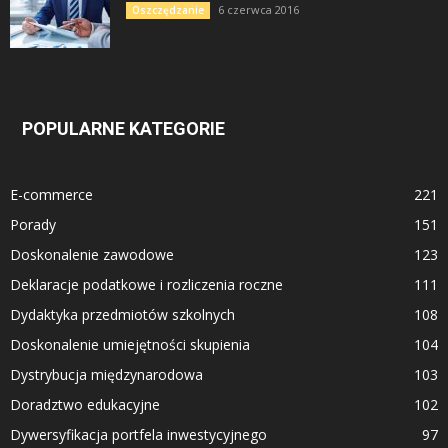
6 czerwca 2016
Oszczędzanie
POPULARNE KATEGORIE
E-commerce
221
Porady
151
Doskonalenie zawodowe
123
Deklaracje podatkowe i rozliczenia roczne
111
Dydaktyka przedmiotów szkolnych
108
Doskonalenie umiejętności skupienia
104
Dystrybucja międzynarodowa
103
Doradztwo edukacyjne
102
Dywersyfikacja portfela inwestycyjnego
97