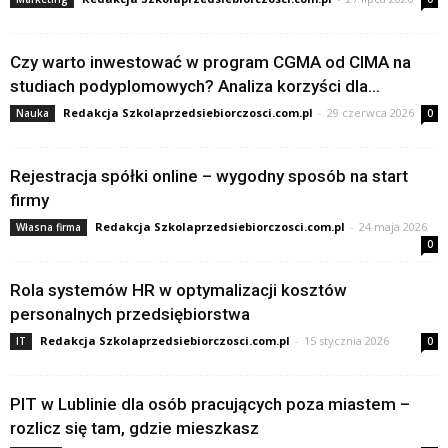
Czy warto inwestować w program CGMA od CIMA na
studiach podyplomowych? Analiza korzyści dla...
Redakcja Szkolaprzedsiebiorczosci.com.pl
-
29 czerwca 2026
Nauka
0
Rejestracja spółki online – wygodny sposób na start
firmy
Redakcja Szkolaprzedsiebiorczosci.com.pl
-
24 maja 2026
Własna firma
0
Rola systemów HR w optymalizacji kosztów
personalnych przedsiębiorstwa
Redakcja Szkolaprzedsiebiorczosci.com.pl
-
15 stycznia 2026
IT
0
PIT w Lublinie dla osób pracujących poza miastem –
rozlicz się tam, gdzie mieszkasz