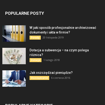
POPULARNE POSTY
W jaki sposób profesjonalnie archiwizować
dokumenty i akta w firmie?
20 listopada 2019
Porady
Dotacja a subwencja – na czym polega
różnica?
1 lutego 2018
Dotacje
Jak oszczędzać pieniądze?
6 czerwca 2016
Oszczędzanie