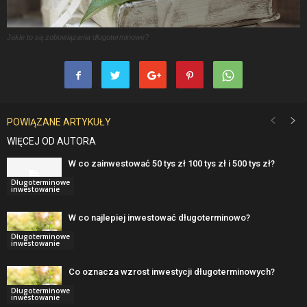
Jakie to są zobowiązania długoterminowe?
POWIĄZANE ARTYKUŁY
WIĘCEJ OD AUTORA
W co zainwestować 50 tys zł 100 tys zł i 500 tys zł?
Długoterminowe
inwestowanie
W co najlepiej inwestować długoterminowo?
Długoterminowe
inwestowanie
Co oznacza wzrost inwestycji długoterminowych?
Długoterminowe
inwestowanie