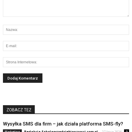
ZOBACZ TEŻ
Wysyłka SMS dla firm – jak działa platforma SMS-fly?
Redakcja Szkolaprzedsiebiorczosci.com.pl
-
27 lipca 2026
Marketing
0