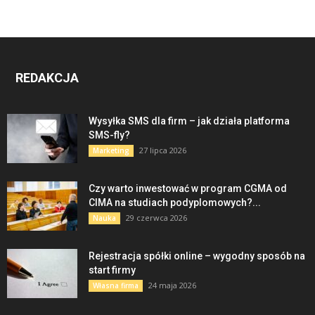
REDAKCJA
Wysyłka SMS dla firm – jak działa platforma
SMS-fly?
27 lipca 2026
Marketing
Czy warto inwestować w program CGMA od
CIMA na studiach podyplomowych?...
29 czerwca 2026
Nauka
Rejestracja spółki online – wygodny sposób na
start firmy
24 maja 2026
Własna firma