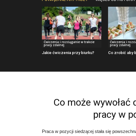
Ćwiczenia i rozciąganie w trakcie
Ćwiczenia i rozc
pracy zdalnej
pracy zdalnej
Jakie ćwiczenia przy biurku?
Co zrobić aby 
Co może wywołać d
pracy w po
Praca w pozycji siedzącej stała się powszech