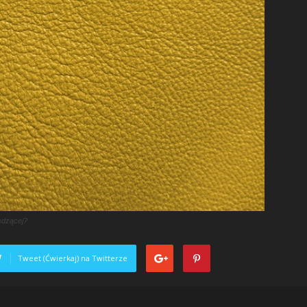
edzącej?
Tweet (Ćwierkaj) na Twitterze