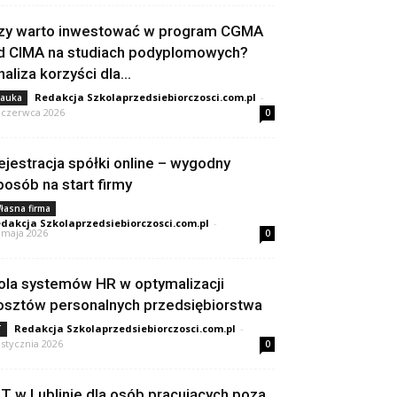
zy warto inwestować w program CGMA
d CIMA na studiach podyplomowych?
naliza korzyści dla...
Redakcja Szkolaprzedsiebiorczosci.com.pl
-
auka
 czerwca 2026
0
ejestracja spółki online – wygodny
posób na start firmy
łasna firma
dakcja Szkolaprzedsiebiorczosci.com.pl
-
 maja 2026
0
ola systemów HR w optymalizacji
osztów personalnych przedsiębiorstwa
Redakcja Szkolaprzedsiebiorczosci.com.pl
-
T
 stycznia 2026
0
IT w Lublinie dla osób pracujących poza