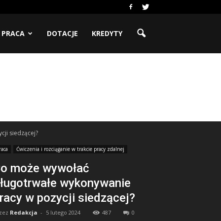
PRACA
DOTACJE
KREDYTY
ji siedzącej?
raca
Ćwiczenia i rozciąganie w trakcie pracy zdalnej
o może wywołać
ługotrwałe wykonywanie
racy w pozycji siedzącej?
zez
Redakcja
-
5 lutego 2024
487
0