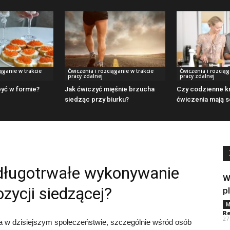
iąganie w trakcie
Ćwiczenia i rozciąganie w trakcie
Ćwiczenia i rozciąg
pracy zdalnej
pracy zdalnej
być w formie?
Jak ćwiczyć mięśnie brzucha
Czy codzienne kr
siedząc przy biurku?
ćwiczenia mają s
ługotrwałe wykonywanie
W
zycji siedzącej?
p
M
Re
27
na w dzisiejszym społeczeństwie, szczególnie wśród osób