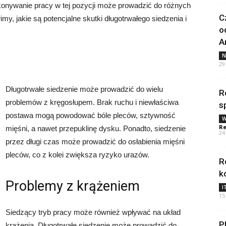
konywanie pracy w tej pozycji może prowadzić do różnych
C
, jakie są potencjalne skutki długotrwałego siedzenia i
o
A
N
29
Długotrwałe siedzenie może prowadzić do wielu
R
problemów z kręgosłupem. Brak ruchu i niewłaściwa
s
postawa mogą powodować bóle pleców, sztywność
W
Re
mięśni, a nawet przepuklinę dysku. Ponadto, siedzenie
24
przez długi czas może prowadzić do osłabienia mięśni
pleców, co z kolei zwiększa ryzyko urazów.
R
k
Problemy z krążeniem
I
15
Siedzący tryb pracy może również wpływać na układ
P
krążenia. Długotrwałe siedzenie może prowadzić do