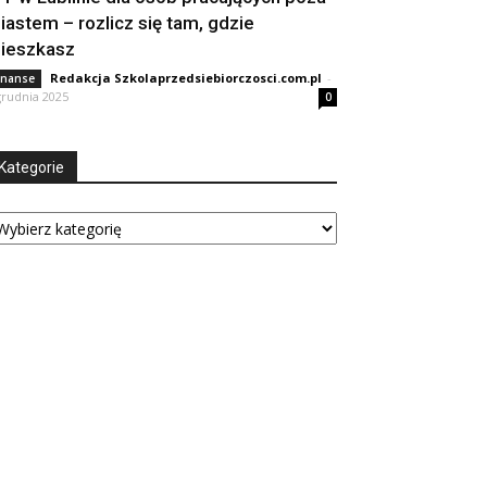
iastem – rozlicz się tam, gdzie
ieszkasz
Redakcja Szkolaprzedsiebiorczosci.com.pl
-
inanse
grudnia 2025
0
Kategorie
tegorie