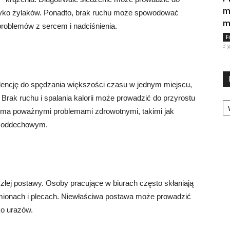
m
yzyko żylaków. Ponadto, brak ruchu może spowodować
m
problemów z sercem i nadciśnienia.
F
3 
dencję do spędzania większości czasu w jednym miejscu,
 Brak ruchu i spalania kalorii może prowadzić do przyrostu
Ka
ieloma poważnymi problemami zdrowotnymi, takimi jak
m oddechowym.
złej postawy. Osoby pracujące w biurach często skłaniają
amionach i plecach. Niewłaściwa postawa może prowadzić
ko urazów.