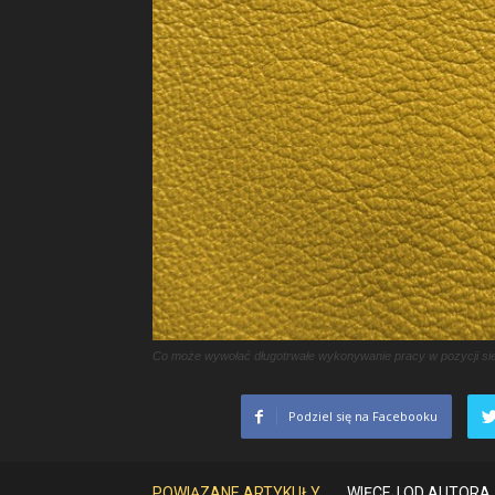
Co może wywołać długotrwałe wykonywanie pracy w pozycji si
Podziel się na Facebooku
POWIĄZANE ARTYKUŁY
WIĘCEJ OD AUTORA