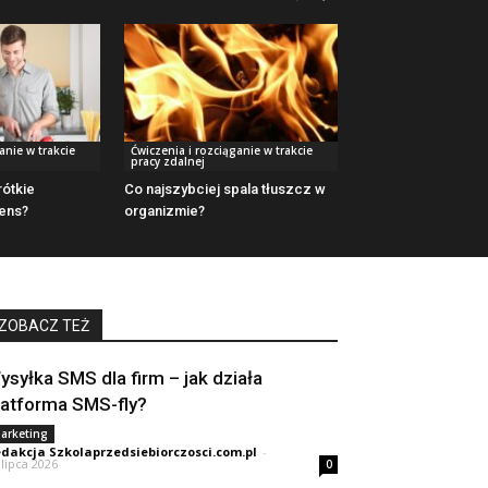
anie w trakcie
Ćwiczenia i rozciąganie w trakcie
pracy zdalnej
ótkie
Co najszybciej spala tłuszcz w
ens?
organizmie?
ZOBACZ TEŻ
ysyłka SMS dla firm – jak działa
latforma SMS-fly?
arketing
dakcja Szkolaprzedsiebiorczosci.com.pl
-
 lipca 2026
0