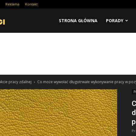
Reklama
Kontakt
STRONA GŁÓWNA
PORADY
akcie pracy zdalnej
Co może wywołać długotrwałe wykonywanie pracy w pozyc
P
C
d
p
Pr