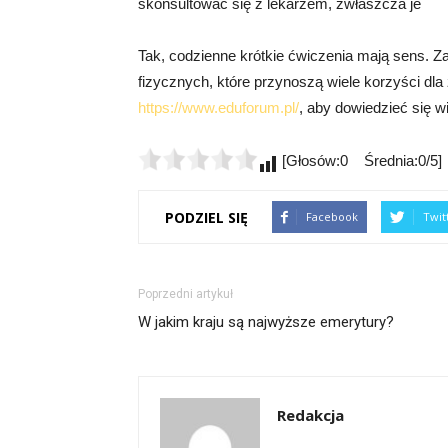
skonsultować się z lekarzem, zwłaszcza je
Tak, codzienne krótkie ćwiczenia mają sens. 
fizycznych, które przynoszą wiele korzyści dla
https://www.eduforum.pl/
, aby dowiedzieć się w
[Głosów:0 Średnia:0/5]
PODZIEL SIĘ
Facebook
Twit
Poprzedni artykuł
W jakim kraju są najwyższe emerytury?
Redakcja