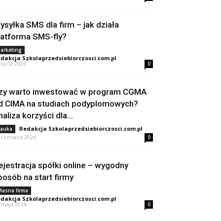
ysyłka SMS dla firm – jak działa
latforma SMS-fly?
arketing
dakcja Szkolaprzedsiebiorczosci.com.pl
-
 lipca 2026
0
zy warto inwestować w program CGMA
d CIMA na studiach podyplomowych?
naliza korzyści dla...
Redakcja Szkolaprzedsiebiorczosci.com.pl
-
auka
 czerwca 2026
0
ejestracja spółki online – wygodny
posób na start firmy
łasna firma
dakcja Szkolaprzedsiebiorczosci.com.pl
-
 maja 2026
0