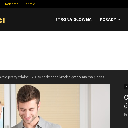
Reklama
Kontakt
STRONA GŁÓWNA
PORADY
akcie pracy zdalnej
Czy codzienne krótkie ćwiczenia mają sens?
P
C
ć
Pr