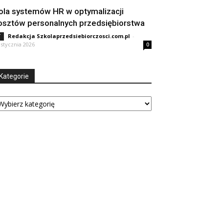
ola systemów HR w optymalizacji
osztów personalnych przedsiębiorstwa
Redakcja Szkolaprzedsiebiorczosci.com.pl
-
T
 stycznia 2026
0
Kategorie
tegorie