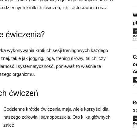
codziennych krótkich ćwiczeń, ich zastosowaniu oraz
W
p
M
e ćwiczenia?
Re
27
tyka wykonywania krótkich sesji treningowych każdego
C
j, takie jak jogging, joga, trening siłowy, tai chi czy
o
arność i systematyczność, ponieważ to właśnie te
A
aszego organizmu.
N
29
ich ćwiczeń
R
Codzienne krótkie ćwiczenia mają wiele korzyści dla
s
naszego zdrowia i samopoczucia. Oto kilka głównych
W
Re
zalet:
24