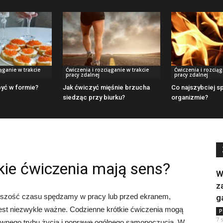
iąganie w trakcie
Ćwiczenia i rozciąganie w trakcie
Ćwiczenia i rozciąg
pracy zdalnej
pracy zdalnej
być w formie?
Jak ćwiczyć mięśnie brzucha
Co najszybciej s
siedząc przy biurku?
organizmie?
kie ćwiczenia mają sens?
W
z
kszość czasu spędzamy w pracy lub przed ekranem,
g
jest niezwykle ważne. Codzienne krótkie ćwiczenia mogą
P
7 
wnego trybu życia i poprawę ogólnego samopoczucia. W