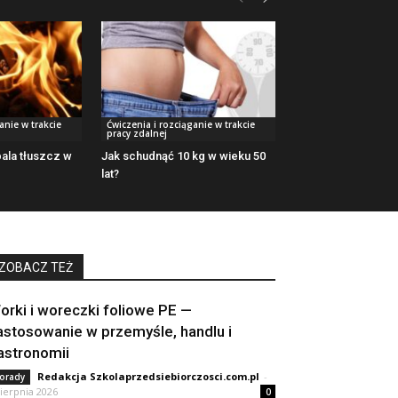
anie w trakcie
Ćwiczenia i rozciąganie w trakcie
pracy zdalnej
pala tłuszcz w
Jak schudnąć 10 kg w wieku 50
lat?
ZOBACZ TEŻ
orki i woreczki foliowe PE —
astosowanie w przemyśle, handlu i
astronomii
Redakcja Szkolaprzedsiebiorczosci.com.pl
-
orady
sierpnia 2026
0