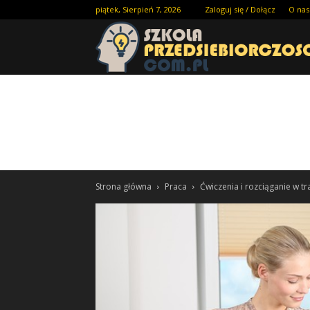
piątek, Sierpień 7, 2026
Zaloguj się / Dołącz
O nas
Strona główna
Praca
Ćwiczenia i rozciąganie w tr