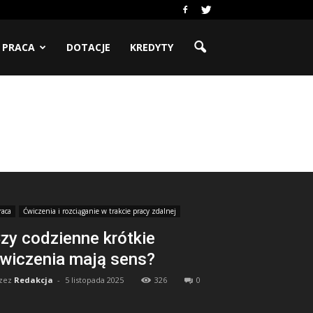
PRACA
DOTACJE
KREDYTY
raca
Ćwiczenia i rozciąganie w trakcie pracy zdalnej
zy codzienne krótkie
wiczenia mają sens?
zez
Redakcja
-
5 listopada 2025
326
0