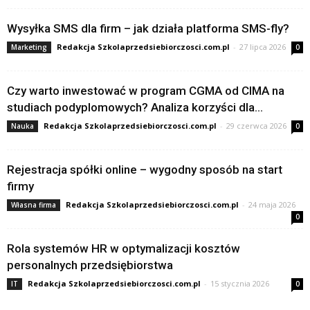
Wysyłka SMS dla firm – jak działa platforma SMS-fly?
Redakcja Szkolaprzedsiebiorczosci.com.pl
-
27 lipca 2026
Marketing
0
Czy warto inwestować w program CGMA od CIMA na
studiach podyplomowych? Analiza korzyści dla...
Redakcja Szkolaprzedsiebiorczosci.com.pl
-
29 czerwca 2026
Nauka
0
Rejestracja spółki online – wygodny sposób na start
firmy
Redakcja Szkolaprzedsiebiorczosci.com.pl
-
24 maja 2026
Własna firma
0
Rola systemów HR w optymalizacji kosztów
personalnych przedsiębiorstwa
Redakcja Szkolaprzedsiebiorczosci.com.pl
-
15 stycznia 2026
IT
0