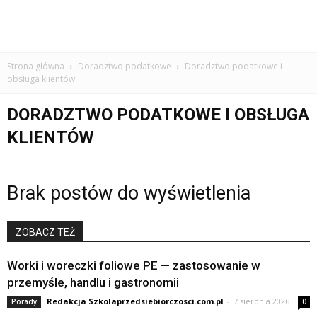
Strona główna
Doradztwo podatkowe
Doradztwo podatkowe i
obsługa klientów
DORADZTWO PODATKOWE I OBSŁUGA
KLIENTÓW
Brak postów do wyświetlenia
ZOBACZ TEŻ
Worki i woreczki foliowe PE — zastosowanie w
przemyśle, handlu i gastronomii
Redakcja Szkolaprzedsiebiorczosci.com.pl
-
7 sierpnia 2026
Porady
0