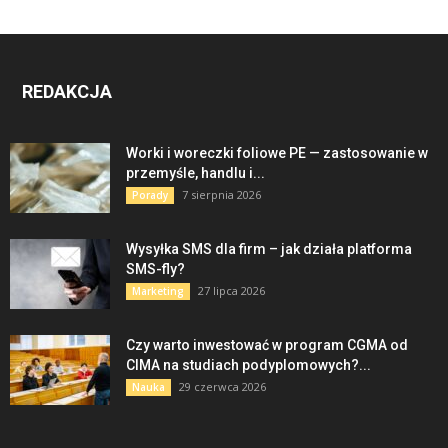
REDAKCJA
Worki i woreczki foliowe PE — zastosowanie w
przemyśle, handlu i...
7 sierpnia 2026
Porady
Wysyłka SMS dla firm – jak działa platforma
SMS-fly?
27 lipca 2026
Marketing
Czy warto inwestować w program CGMA od
CIMA na studiach podyplomowych?...
29 czerwca 2026
Nauka