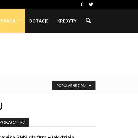
PRACA
DOTACJE
KREDYTY
POPULARNE 7 DNI
J
ZOBACZ TEŻ
ysyłka SMS dla firm – jak działa