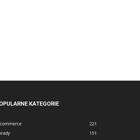
OPULARNE KATEGORIE
-commerce
221
orady
151