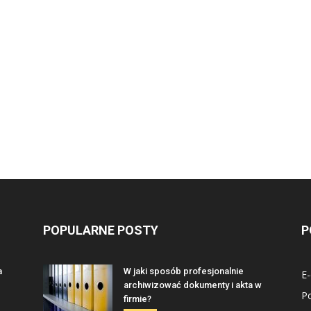
POPULARNE POSTY
P
a
W jaki sposób profesjonalnie
E
archiwizować dokumenty i akta w
P
firmie?