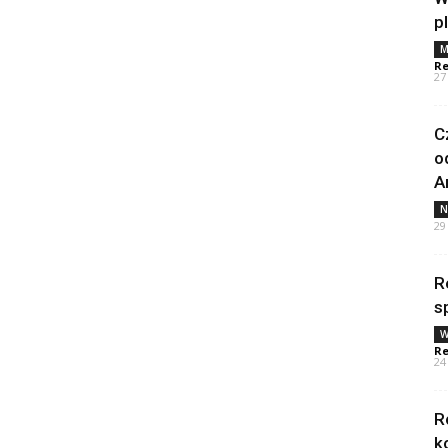
p
M
Re
27
C
o
A
N
29
R
s
W
Re
24
R
k