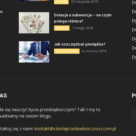
20 listopada 2019
Porady
D
De
am
Dotacja a subwencja – na czym
D
polega różnica?
1 lutego 2018
Dotacje
Do
D
Jak oszczędzać pieniądze?
D
6 czerwca 2016
Oszczędzanie
Dy
NAS
P
da się nauczyć bycia przedsiębiorczym? Tak! I my to
adniamy na swoim blogu.
taktuj się z nami:
kontakt@szkolaprzedsiebiorczosci.com.pl