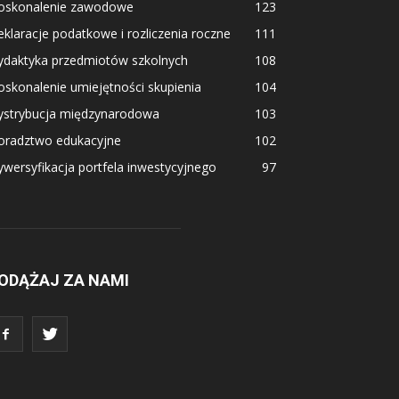
oskonalenie zawodowe
123
klaracje podatkowe i rozliczenia roczne
111
ydaktyka przedmiotów szkolnych
108
skonalenie umiejętności skupienia
104
ystrybucja międzynarodowa
103
oradztwo edukacyjne
102
wersyfikacja portfela inwestycyjnego
97
ODĄŻAJ ZA NAMI