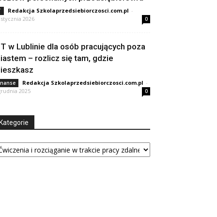
Redakcja Szkolaprzedsiebiorczosci.com.pl
-
T
 stycznia 2026
0
IT w Lublinie dla osób pracujących poza
iastem – rozlicz się tam, gdzie
ieszkasz
Redakcja Szkolaprzedsiebiorczosci.com.pl
-
inanse
grudnia 2025
0
Kategorie
tegorie