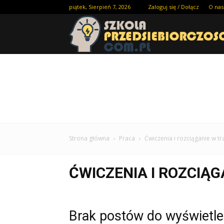
piątek, Sierpień 7, 2026
Zaloguj się / Dołącz
O nas
Strona główna
Praca
Ćwiczenia i rozciąganie w tr
ĆWICZENIA I ROZCIĄ
Brak postów do wyświetle