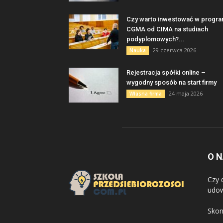
Czy warto inwestować w progr
CGMA od CIMA na studiach
podyplomowych?...
29 czerwca 2026
Nauka
Rejestracja spółki online –
wygodny sposób na start firmy
24 maja 2026
Własna firma
O 
Czy 
udow
Skon