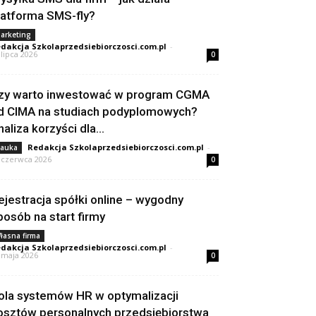
latforma SMS-fly?
arketing
dakcja Szkolaprzedsiebiorczosci.com.pl
-
 lipca 2026
0
zy warto inwestować w program CGMA
d CIMA na studiach podyplomowych?
naliza korzyści dla...
Redakcja Szkolaprzedsiebiorczosci.com.pl
-
auka
 czerwca 2026
0
ejestracja spółki online – wygodny
posób na start firmy
łasna firma
dakcja Szkolaprzedsiebiorczosci.com.pl
-
 maja 2026
0
ola systemów HR w optymalizacji
osztów personalnych przedsiębiorstwa