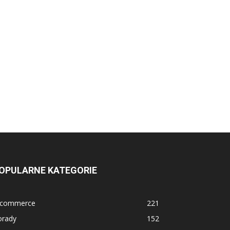
OPULARNE KATEGORIE
-commerce
221
orady
152