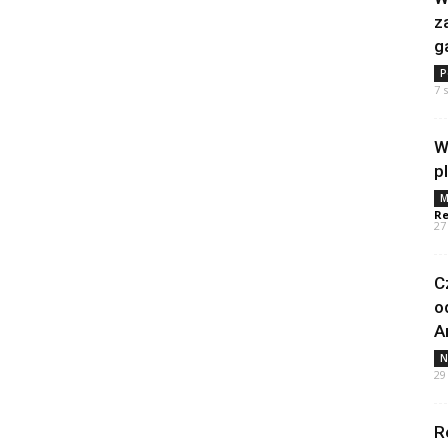
z
g
P
7 
W
p
M
Re
27
C
o
A
N
29
R