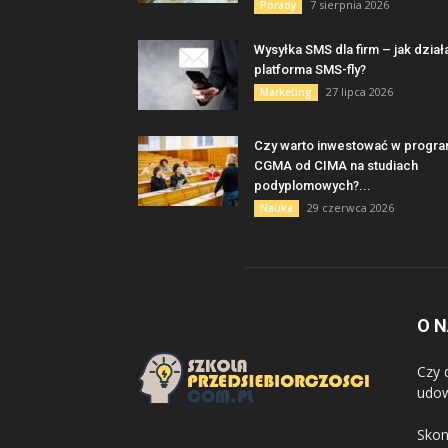
7 sierpnia 2026
Porady
Wysyłka SMS dla firm – jak dział
platforma SMS-fly?
27 lipca 2026
Marketing
Czy warto inwestować w progr
CGMA od CIMA na studiach
podyplomowych?...
29 czerwca 2026
Nauka
O 
Czy 
udow
Skon