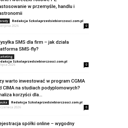
astosowanie w przemyśle, handlu i
astronomii
Redakcja Szkolaprzedsiebiorczosci.com.pl
-
orady
sierpnia 2026
0
ysyłka SMS dla firm – jak działa
latforma SMS-fly?
arketing
dakcja Szkolaprzedsiebiorczosci.com.pl
-
 lipca 2026
0
zy warto inwestować w program CGMA
d CIMA na studiach podyplomowych?
naliza korzyści dla...
Redakcja Szkolaprzedsiebiorczosci.com.pl
-
auka
 czerwca 2026
0
ejestracja spółki online – wygodny