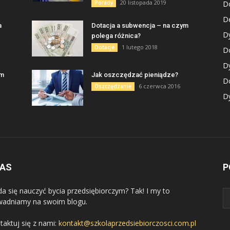
20 listopada 2019
Porady
D
De
a
Dotacja a subwencja – na czym
D
polega różnica?
1 lutego 2018
Dotacje
Do
D
am
Jak oszczędzać pieniądze?
D
6 czerwca 2016
Oszczędzanie
Dy
NAS
P
da się nauczyć bycia przedsiębiorczym? Tak! I my to
adniamy na swoim blogu.
taktuj się z nami:
kontakt@szkolaprzedsiebiorczosci.com.pl