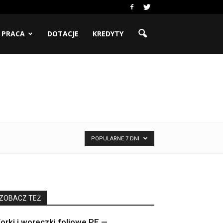
PRACA
DOTACJE
KREDYTY
POPULARNE 7 DNI
ZOBACZ TEŻ
orki i woreczki foliowe PE —