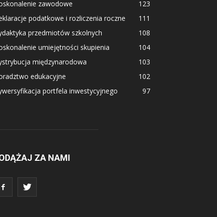
oskonalenie zawodowe
123
klaracje podatkowe i rozliczenia roczne
111
ydaktyka przedmiotów szkolnych
108
skonalenie umiejętności skupienia
104
ystrybucja międzynarodowa
103
oradztwo edukacyjne
102
wersyfikacja portfela inwestycyjnego
97
ODĄŻAJ ZA NAMI