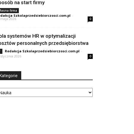
posób na start firmy
łasna firma
dakcja Szkolaprzedsiebiorczosci.com.pl
-
 maja 2026
0
ola systemów HR w optymalizacji
osztów personalnych przedsiębiorstwa
Redakcja Szkolaprzedsiebiorczosci.com.pl
-
T
 stycznia 2026
0
Kategorie
tegorie