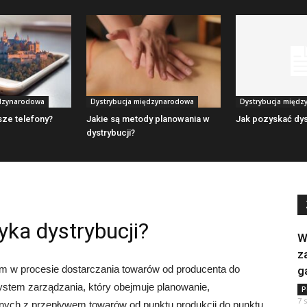
ędzynarodowa
Dystrybucja międzynarodowa
Dystrybucja międ
sze telefony?
Jakie są metody planowania w
Jak pozyskać dy
dystrybucji?
yka dystrybucji?
W
z
em w procesie dostarczania towarów od producenta do
g
ystem zarządzania, który obejmuje planowanie,
P
7 
ązanych z przepływem towarów od punktu produkcji do punktu