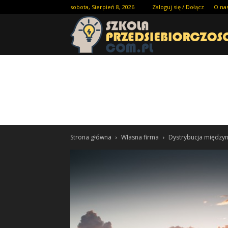
sobota, Sierpień 8, 2026
Zaloguj się / Dołącz
O na
Strona główna
Własna firma
Dystrybucja międz