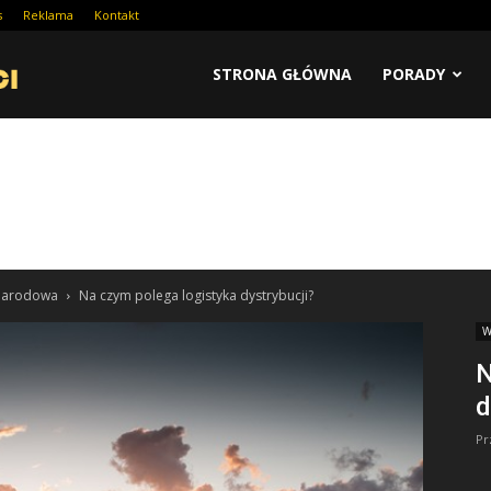
s
Reklama
Kontakt
STRONA GŁÓWNA
PORADY
ynarodowa
Na czym polega logistyka dystrybucji?
W
N
d
Pr