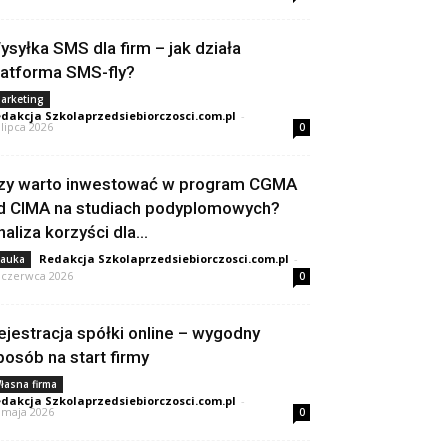
ysyłka SMS dla firm – jak działa
latforma SMS-fly?
arketing
dakcja Szkolaprzedsiebiorczosci.com.pl
-
 lipca 2026
0
zy warto inwestować w program CGMA
d CIMA na studiach podyplomowych?
naliza korzyści dla...
Redakcja Szkolaprzedsiebiorczosci.com.pl
-
auka
 czerwca 2026
0
ejestracja spółki online – wygodny
posób na start firmy
łasna firma
dakcja Szkolaprzedsiebiorczosci.com.pl
-
 maja 2026
0