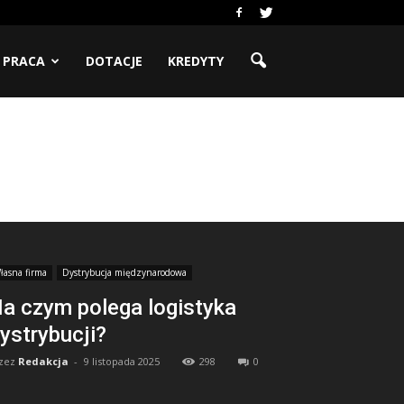
PRACA
DOTACJE
KREDYTY
łasna firma
Dystrybucja międzynarodowa
a czym polega logistyka
ystrybucji?
zez
Redakcja
-
9 listopada 2025
298
0