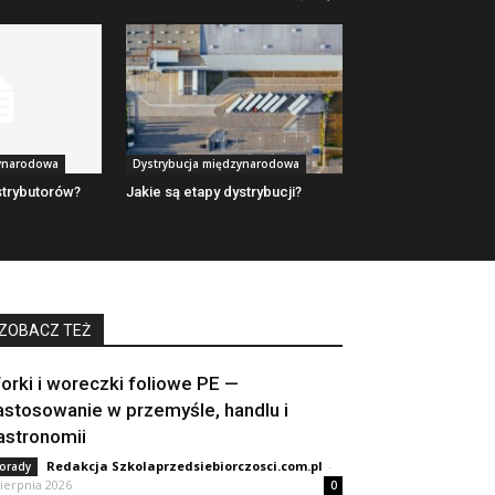
zynarodowa
Dystrybucja międzynarodowa
strybutorów?
Jakie są etapy dystrybucji?
ZOBACZ TEŻ
orki i woreczki foliowe PE —
astosowanie w przemyśle, handlu i
astronomii
Redakcja Szkolaprzedsiebiorczosci.com.pl
-
orady
sierpnia 2026
0