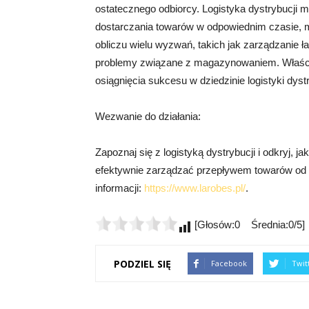
ostatecznego odbiorcy. Logistyka dystrybucji 
dostarczania towarów w odpowiednim czasie, mie
obliczu wielu wyzwań, takich jak zarządzanie 
problemy związane z magazynowaniem. Właści
osiągnięcia sukcesu w dziedzinie logistyki dystr
Wezwanie do działania:
Zapoznaj się z logistyką dystrybucji i odkryj, j
efektywnie zarządzać przepływem towarów od pro
informacji:
https://www.larobes.pl/
.
[Głosów:0 Średnia:0/5]
PODZIEL SIĘ
Facebook
Twit