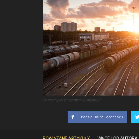
Na czym polega logistyka dystrybucji?
Podziel się na Facebooku
POWIĄZANE ARTYKUŁY
WIĘCEJ OD AUTORA