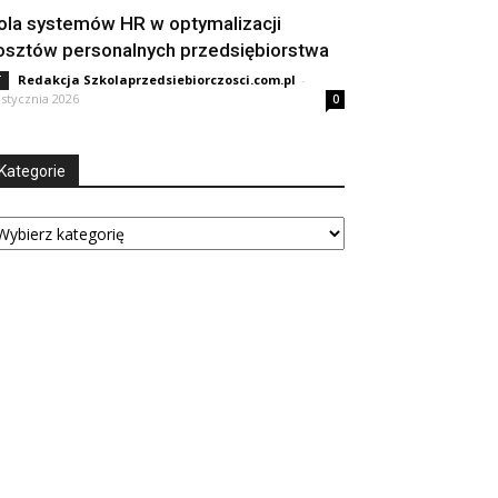
ola systemów HR w optymalizacji
osztów personalnych przedsiębiorstwa
Redakcja Szkolaprzedsiebiorczosci.com.pl
-
T
 stycznia 2026
0
Kategorie
tegorie