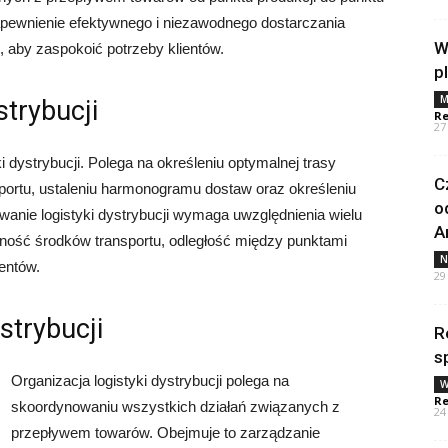
zapewnienie efektywnego i niezawodnego dostarczania
W
, aby zaspokoić potrzeby klientów.
p
M
strybucji
Re
27
dystrybucji. Polega na określeniu optymalnej trasy
C
ortu, ustaleniu harmonogramu dostaw oraz określeniu
o
owanie logistyki dystrybucji wymaga uwzględnienia wielu
A
ępność środków transportu, odległość między punktami
N
ientów.
29
strybucji
R
s
Organizacja logistyki dystrybucji polega na
W
Re
skoordynowaniu wszystkich działań związanych z
24
przepływem towarów. Obejmuje to zarządzanie