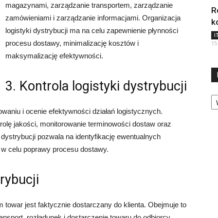
magazynami, zarządzanie transportem, zarządzanie
R
zamówieniami i zarządzanie informacjami. Organizacja
k
logistyki dystrybucji ma na celu zapewnienie płynności
I
procesu dostawy, minimalizację kosztów i
15
maksymalizację efektywności.
3. Kontrola logistyki dystrybucji
Ka
rowaniu i ocenie efektywności działań logistycznych.
rolę jakości, monitorowanie terminowości dostaw oraz
i dystrybucji pozwala na identyfikację ewentualnych
w celu poprawy procesu dostawy.
trybucji
ym towar jest faktycznie dostarczany do klienta. Obejmuje to
ansport, rozładunek i dostarczenie towaru do odbiorcy.