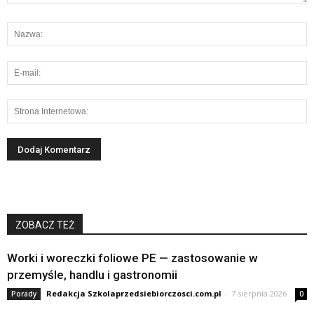
ZOBACZ TEŻ
Worki i woreczki foliowe PE — zastosowanie w
przemyśle, handlu i gastronomii
Redakcja Szkolaprzedsiebiorczosci.com.pl
-
7 sierpnia 2026
Porady
0