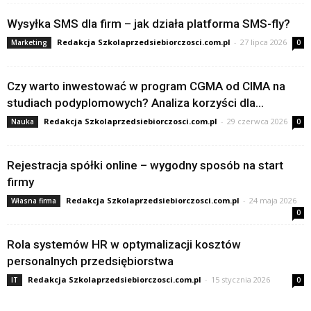
Wysyłka SMS dla firm – jak działa platforma SMS-fly?
Redakcja Szkolaprzedsiebiorczosci.com.pl
-
27 lipca 2026
Marketing
0
Czy warto inwestować w program CGMA od CIMA na
studiach podyplomowych? Analiza korzyści dla...
Redakcja Szkolaprzedsiebiorczosci.com.pl
-
29 czerwca 2026
Nauka
0
Rejestracja spółki online – wygodny sposób na start
firmy
Redakcja Szkolaprzedsiebiorczosci.com.pl
-
24 maja 2026
Własna firma
0
Rola systemów HR w optymalizacji kosztów
personalnych przedsiębiorstwa
Redakcja Szkolaprzedsiebiorczosci.com.pl
-
15 stycznia 2026
IT
0