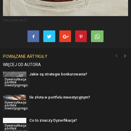
Jaki portfel akcji?
POWIĄZANE ARTYKUŁY
WIĘCEJ OD AUTORA
Jakie są strategie konkurowania?
Dywersyfikacja
portfela
inwestycyjnego
Ile złota w portfelu inwestycyjnym?
Dywersyfikacja
portfela
inwestycyjnego
Co to znaczy Dyzerfikacja?
Dywersyfikacja
portfela