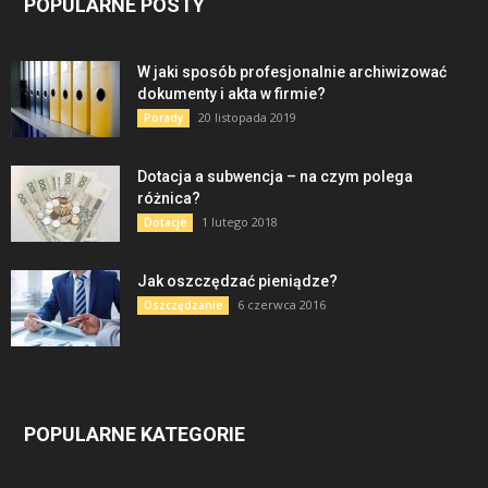
POPULARNE POSTY
W jaki sposób profesjonalnie archiwizować
dokumenty i akta w firmie?
20 listopada 2019
Porady
Dotacja a subwencja – na czym polega
różnica?
1 lutego 2018
Dotacje
Jak oszczędzać pieniądze?
6 czerwca 2016
Oszczędzanie
POPULARNE KATEGORIE