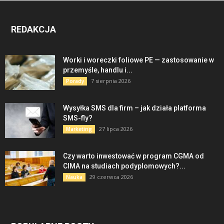
REDAKCJA
Worki i woreczki foliowe PE — zastosowanie w
przemyśle, handlu i...
7 sierpnia 2026
Porady
Wysyłka SMS dla firm – jak działa platforma
SMS-fly?
27 lipca 2026
Marketing
Czy warto inwestować w program CGMA od
CIMA na studiach podyplomowych?...
29 czerwca 2026
Nauka