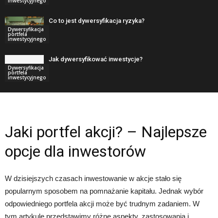
inwestycyjnego
Co to jest dywersyfikacja ryzyka?
Dywersyfikacja
portfela
inwestycyjnego
Jak dywersyfikować inwestycje?
Dywersyfikacja
portfela
inwestycyjnego
Jaki portfel akcji? – Najlepsze
opcje dla inwestorów
W dzisiejszych czasach inwestowanie w akcje stało się
popularnym sposobem na pomnażanie kapitału. Jednak wybór
odpowiedniego portfela akcji może być trudnym zadaniem. W
tym artykule przedstawimy różne aspekty, zastosowania i