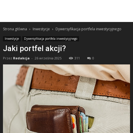
Strona główna
Inwestycje
Dywersyfikacja portfela inwestycyjnego
Inwestycje
Dywersyfikacja portfela inwestycyjnego
Jaki portfel akcji?
Przez
Redakcja
-
26 września 2025
311
0