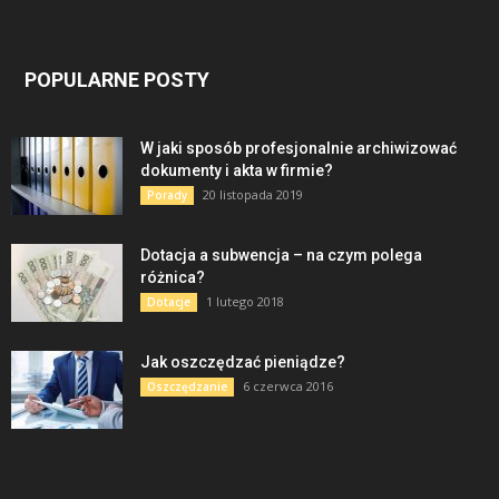
POPULARNE POSTY
W jaki sposób profesjonalnie archiwizować
dokumenty i akta w firmie?
20 listopada 2019
Porady
Dotacja a subwencja – na czym polega
różnica?
1 lutego 2018
Dotacje
Jak oszczędzać pieniądze?
6 czerwca 2016
Oszczędzanie