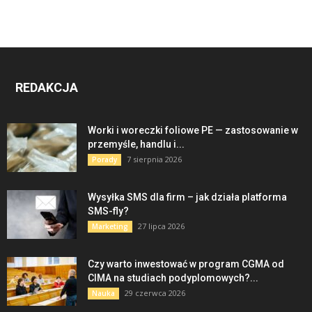
REDAKCJA
Worki i woreczki foliowe PE — zastosowanie w
przemyśle, handlu i...
7 sierpnia 2026
Porady
Wysyłka SMS dla firm – jak działa platforma
SMS-fly?
27 lipca 2026
Marketing
Czy warto inwestować w program CGMA od
CIMA na studiach podyplomowych?...
29 czerwca 2026
Nauka