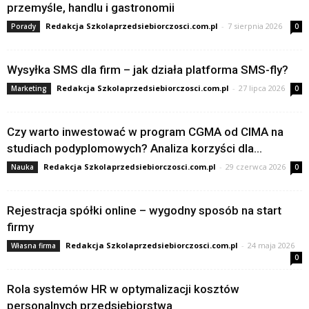
przemyśle, handlu i gastronomii
Redakcja Szkolaprzedsiebiorczosci.com.pl
-
7 sierpnia 2026
Porady
0
Wysyłka SMS dla firm – jak działa platforma SMS-fly?
Redakcja Szkolaprzedsiebiorczosci.com.pl
-
27 lipca 2026
Marketing
0
Czy warto inwestować w program CGMA od CIMA na
studiach podyplomowych? Analiza korzyści dla...
Redakcja Szkolaprzedsiebiorczosci.com.pl
-
29 czerwca 2026
Nauka
0
Rejestracja spółki online – wygodny sposób na start
firmy
Redakcja Szkolaprzedsiebiorczosci.com.pl
-
24 maja 2026
Własna firma
0
Rola systemów HR w optymalizacji kosztów
personalnych przedsiębiorstwa