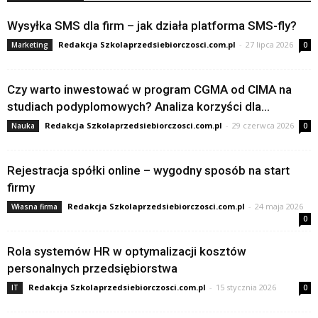
Wysyłka SMS dla firm – jak działa platforma SMS-fly?
Redakcja Szkolaprzedsiebiorczosci.com.pl
-
27 lipca 2026
Marketing
0
Czy warto inwestować w program CGMA od CIMA na
studiach podyplomowych? Analiza korzyści dla...
Redakcja Szkolaprzedsiebiorczosci.com.pl
-
29 czerwca 2026
Nauka
0
Rejestracja spółki online – wygodny sposób na start
firmy
Redakcja Szkolaprzedsiebiorczosci.com.pl
-
24 maja 2026
Własna firma
0
Rola systemów HR w optymalizacji kosztów
personalnych przedsiębiorstwa
Redakcja Szkolaprzedsiebiorczosci.com.pl
-
15 stycznia 2026
IT
0