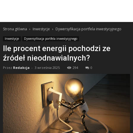
Strona główna
Inwestycje
Dywersyfikacja portfela inwestycyjnego
Inwestycje
Dywersyfikacja portfela inwestycyjnego
Ile procent energii pochodzi ze
źródeł nieodnawialnych?
Przez
Redakcja
-
3 września 2025
294
0