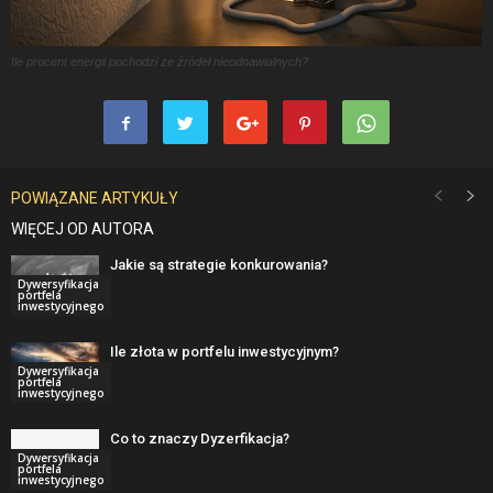
Ile procent energii pochodzi ze źródeł nieodnawialnych?
POWIĄZANE ARTYKUŁY
WIĘCEJ OD AUTORA
Jakie są strategie konkurowania?
Dywersyfikacja
portfela
inwestycyjnego
Ile złota w portfelu inwestycyjnym?
Dywersyfikacja
portfela
inwestycyjnego
Co to znaczy Dyzerfikacja?
Dywersyfikacja
portfela
inwestycyjnego