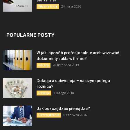
24 maja 2026
Własna firma
POPULARNE POSTY
W jaki sposób profesjonalnie archiwizować
dokumenty i akta w firmie?
20 listopada 2019
Porady
Dotacja a subwencja – na czym polega
różnica?
1 lutego 2018
Dotacje
Jak oszczędzać pieniądze?
6 czerwca 2016
Oszczędzanie