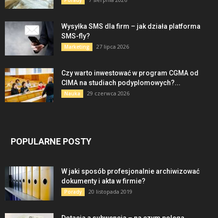
Porady
Wysyłka SMS dla firm – jak działa platforma
SMS-fly?
27 lipca 2026
Marketing
Czy warto inwestować w program CGMA od
CIMA na studiach podyplomowych?...
29 czerwca 2026
Nauka
POPULARNE POSTY
W jaki sposób profesjonalnie archiwizować
dokumenty i akta w firmie?
20 listopada 2019
Porady