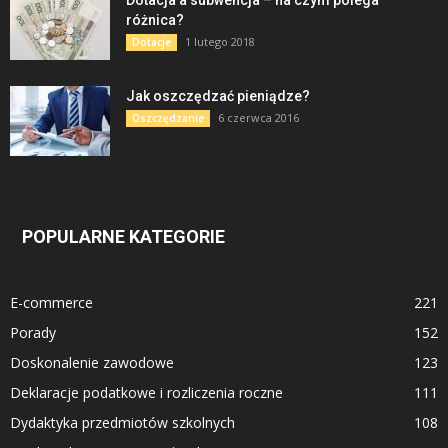
Dotacja a subwencja – na czym polega
różnica?
1 lutego 2018
Dotacje
Jak oszczędzać pieniądze?
6 czerwca 2016
Oszczędzanie
POPULARNE KATEGORIE
E-commerce
221
Porady
152
Doskonalenie zawodowe
123
Deklaracje podatkowe i rozliczenia roczne
111
Dydaktyka przedmiotów szkolnych
108