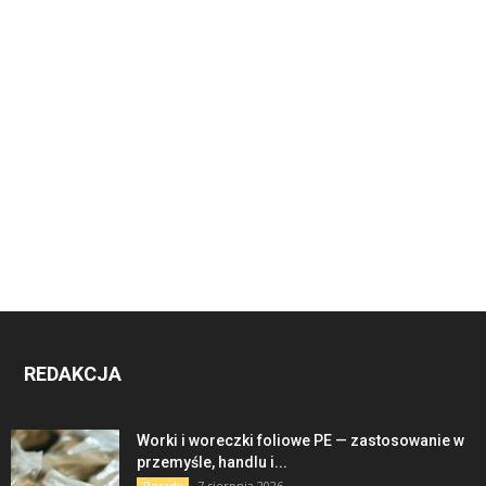
REDAKCJA
Worki i woreczki foliowe PE — zastosowanie w
przemyśle, handlu i...
7 sierpnia 2026