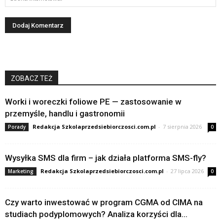
ZOBACZ TEŻ
Worki i woreczki foliowe PE — zastosowanie w
przemyśle, handlu i gastronomii
Redakcja Szkolaprzedsiebiorczosci.com.pl
-
7 sierpnia 2026
Porady
0
Wysyłka SMS dla firm – jak działa platforma SMS-fly?
Redakcja Szkolaprzedsiebiorczosci.com.pl
-
27 lipca 2026
Marketing
0
Czy warto inwestować w program CGMA od CIMA na
studiach podyplomowych? Analiza korzyści dla...