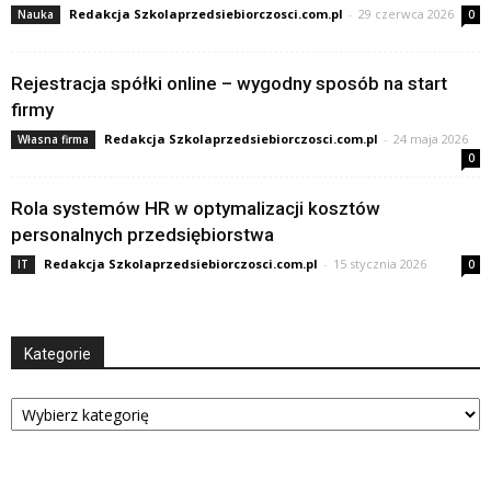
Redakcja Szkolaprzedsiebiorczosci.com.pl
-
29 czerwca 2026
Nauka
0
Rejestracja spółki online – wygodny sposób na start
firmy
Redakcja Szkolaprzedsiebiorczosci.com.pl
-
24 maja 2026
Własna firma
0
Rola systemów HR w optymalizacji kosztów
personalnych przedsiębiorstwa
Redakcja Szkolaprzedsiebiorczosci.com.pl
-
15 stycznia 2026
IT
0
Kategorie
Kategorie