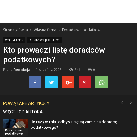
Strona główna
Własna firma
Doradztwo podatkowe
Własna firma
Doradztwo podatkowe
Kto prowadzi listę doradców
podatkowych?
Przez
Redakcja
-
1 września 2025
346
0
POWIĄZANE ARTYKUŁY
WIĘCEJ OD AUTORA
Ile razy w roku odbywa się egzamin na doradcę
podatkowego?
Doradztwo
podatkowe