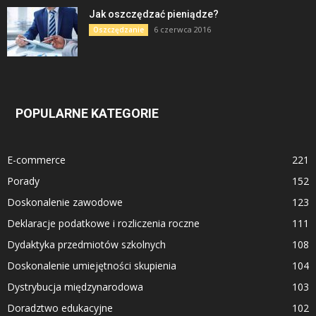
Jak oszczędzać pieniądze?
6 czerwca 2016
Oszczędzanie
POPULARNE KATEGORIE
E-commerce
221
Porady
152
Doskonalenie zawodowe
123
Deklaracje podatkowe i rozliczenia roczne
111
Dydaktyka przedmiotów szkolnych
108
Doskonalenie umiejętności skupienia
104
Dystrybucja międzynarodowa
103
Doradztwo edukacyjne
102