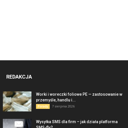
REDAKCJA
Worki i woreczki foliowe PE — zastosowanie w
przemyśle, handlu i...
7 sierpnia 2026
Porady
Wysyłka SMS dla firm – jak działa platforma
SMS-fly?