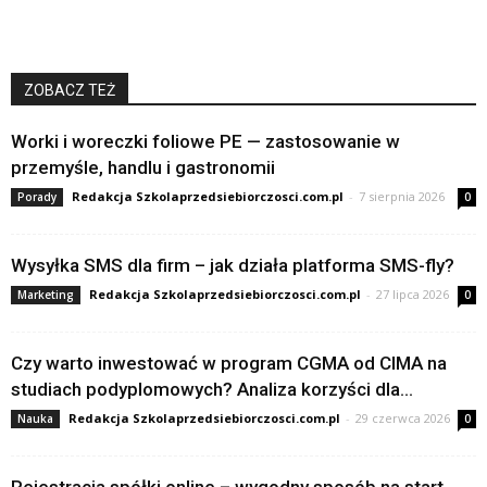
ZOBACZ TEŻ
Worki i woreczki foliowe PE — zastosowanie w
przemyśle, handlu i gastronomii
Redakcja Szkolaprzedsiebiorczosci.com.pl
-
7 sierpnia 2026
Porady
0
Wysyłka SMS dla firm – jak działa platforma SMS-fly?
Redakcja Szkolaprzedsiebiorczosci.com.pl
-
27 lipca 2026
Marketing
0
Czy warto inwestować w program CGMA od CIMA na
studiach podyplomowych? Analiza korzyści dla...
Redakcja Szkolaprzedsiebiorczosci.com.pl
-
29 czerwca 2026
Nauka
0
Rejestracja spółki online – wygodny sposób na start