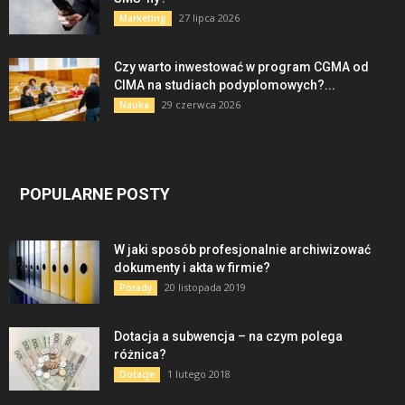
27 lipca 2026
Marketing
Czy warto inwestować w program CGMA od
CIMA na studiach podyplomowych?...
29 czerwca 2026
Nauka
POPULARNE POSTY
W jaki sposób profesjonalnie archiwizować
dokumenty i akta w firmie?
20 listopada 2019
Porady
Dotacja a subwencja – na czym polega
różnica?
1 lutego 2018
Dotacje