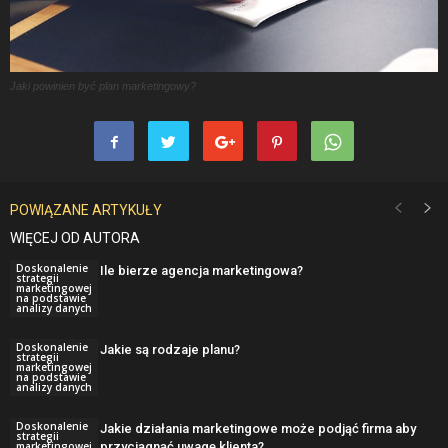
Jaki powinien być plan marketingowy?
POWIĄZANE ARTYKUŁY
WIĘCEJ OD AUTORA
Doskonalenie
Ile bierze agencja marketingowa?
strategii
marketingowej
na podstawie
analizy danych
Doskonalenie
Jakie są rodzaje planu?
strategii
marketingowej
na podstawie
analizy danych
Doskonalenie
Jakie działania marketingowe może podjąć firma aby
strategii
przyciągnąć uwagę klienta?
marketingowej