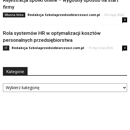
firmy
Redakcja Szkolaprzedsiebiorczosci.com.pl
-
24 maja 2026
Własna firma
0
Rola systemów HR w optymalizacji kosztów
personalnych przedsiębiorstwa
Redakcja Szkolaprzedsiebiorczosci.com.pl
-
15 stycznia 2026
IT
0
Kategorie
Kategorie