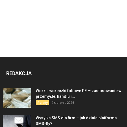
REDAKCJA
Worki i woreczki foliowe PE — zastosowanie w
przemyśle, handlu i...
7 sierpnia 2026
Porady
Wysyłka SMS dla firm – jak działa platforma
SMS-fly?