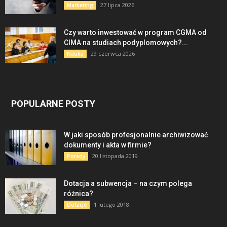
27 lipca 2026
Marketing
Czy warto inwestować w program CGMA od
CIMA na studiach podyplomowych?...
29 czerwca 2026
Nauka
POPULARNE POSTY
W jaki sposób profesjonalnie archiwizować
dokumenty i akta w firmie?
20 listopada 2019
Porady
Dotacja a subwencja – na czym polega
różnica?
1 lutego 2018
Dotacje