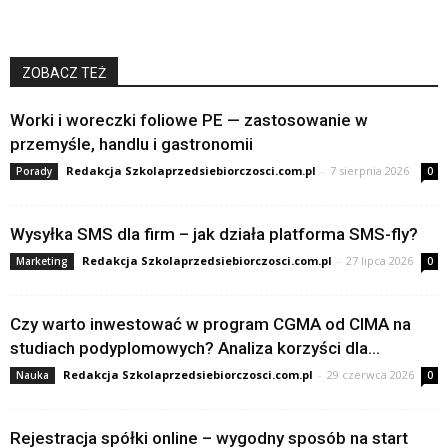
ZOBACZ TEŻ
Worki i woreczki foliowe PE — zastosowanie w
przemyśle, handlu i gastronomii
Redakcja Szkolaprzedsiebiorczosci.com.pl
-
7 sierpnia 2026
Porady
0
Wysyłka SMS dla firm – jak działa platforma SMS-fly?
Redakcja Szkolaprzedsiebiorczosci.com.pl
-
27 lipca 2026
Marketing
0
Czy warto inwestować w program CGMA od CIMA na
studiach podyplomowych? Analiza korzyści dla...
Redakcja Szkolaprzedsiebiorczosci.com.pl
-
29 czerwca 2026
Nauka
0
Rejestracja spółki online – wygodny sposób na start