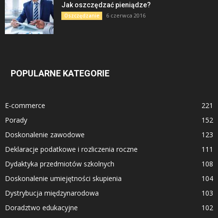
Jak oszczędzać pieniądze?
6 czerwca 2016
Oszczędzanie
POPULARNE KATEGORIE
E-commerce
221
Porady
152
Doskonalenie zawodowe
123
Deklaracje podatkowe i rozliczenia roczne
111
Dydaktyka przedmiotów szkolnych
108
Doskonalenie umiejętności skupienia
104
Dystrybucja międzynarodowa
103
Doradztwo edukacyjne
102