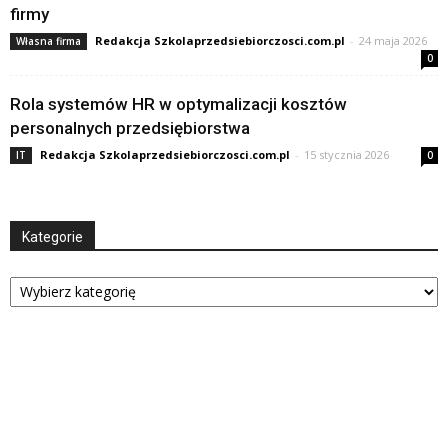
firmy
Redakcja Szkolaprzedsiebiorczosci.com.pl
-
24 maja 2026
Własna firma
0
Rola systemów HR w optymalizacji kosztów
personalnych przedsiębiorstwa
Redakcja Szkolaprzedsiebiorczosci.com.pl
-
15 stycznia 2026
IT
0
Kategorie
Kategorie