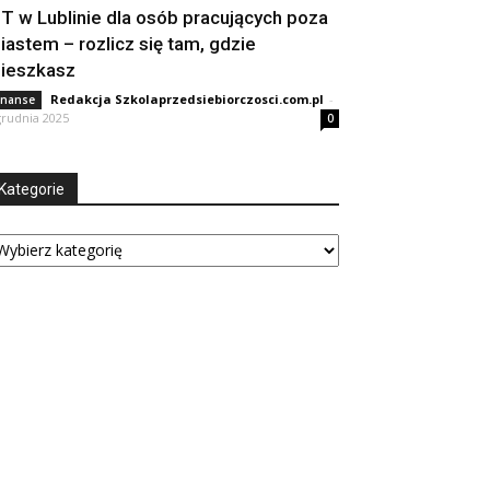
IT w Lublinie dla osób pracujących poza
iastem – rozlicz się tam, gdzie
ieszkasz
Redakcja Szkolaprzedsiebiorczosci.com.pl
-
inanse
grudnia 2025
0
Kategorie
tegorie