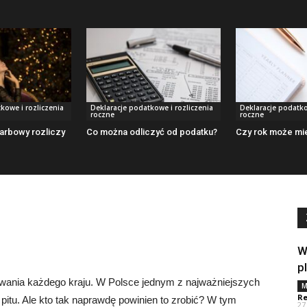
kowe i rozliczenia
Deklaracje podatkowe i rozliczenia
Deklaracje podatko
roczne
roczne
arbowy rozliczy
Co można odliczyć od podatku?
Czy rok może mie
W
p
wania każdego kraju. W Polsce jednym z najważniejszych
M
Re
pitu. Ale kto tak naprawdę powinien to zrobić? W tym
27