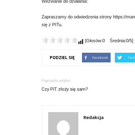
Wezwanie do działania:
Zapraszamy do odwiedzenia strony https://mamy
się z PITu.
[Głosów:0 Średnia:0/5]
PODZIEL SIĘ
Facebook
Twit
Poprzedni artykuł
Czy PIT złoży się sam?
Redakcja