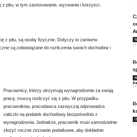
 z pitu, w tym zastosowanie, wyzwania i korzyści.
C
o
A
ię z pitu, są osoby fizyczne. Dotyczy to zarówno
N
29
yczne są zobowiązane do rozliczenia swoich dochodów i
R
s
W
Re
24
Pracownicy, którzy otrzymują wynagrodzenie za swoją
pracę, muszą rozliczyć się z pitu. W przypadku
R
pracowników, pracodawca zazwyczaj odprowadza
k
zaliczki na podatek dochodowy bezpośrednio z
I
wynagrodzenia. Jednakże, pracownik musi samodzielnie
15
złożyć roczne zeznanie podatkowe, aby dokładnie