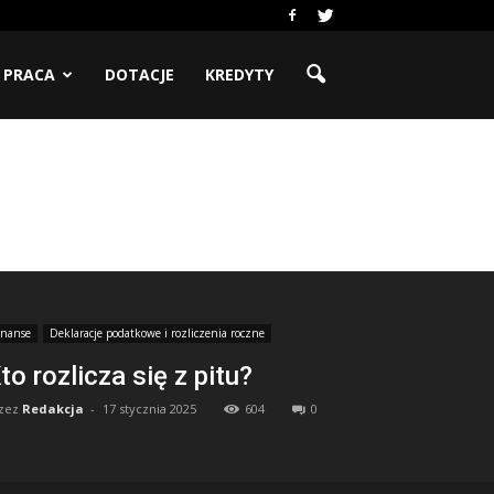
PRACA
DOTACJE
KREDYTY
inanse
Deklaracje podatkowe i rozliczenia roczne
to rozlicza się z pitu?
zez
Redakcja
-
17 stycznia 2025
604
0