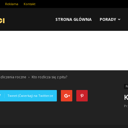
Reklama
Kontakt
STRONA GŁÓWNA
PORADY
zliczenia roczne
Kto rozlicza się z pitu?
F
Tweet (Ćwierkaj) na Twitterze
K
Pr