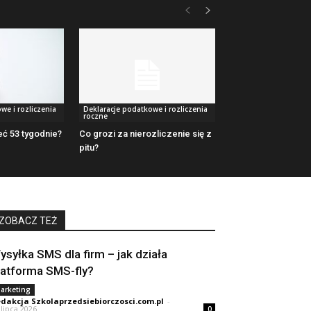
we i rozliczenia
Deklaracje podatkowe i rozliczenia
roczne
ć 53 tygodnie?
Co grozi za nierozliczenie się z
pitu?
ZOBACZ TEŻ
ysyłka SMS dla firm – jak działa
latforma SMS-fly?
arketing
dakcja Szkolaprzedsiebiorczosci.com.pl
-
 lipca 2026
0