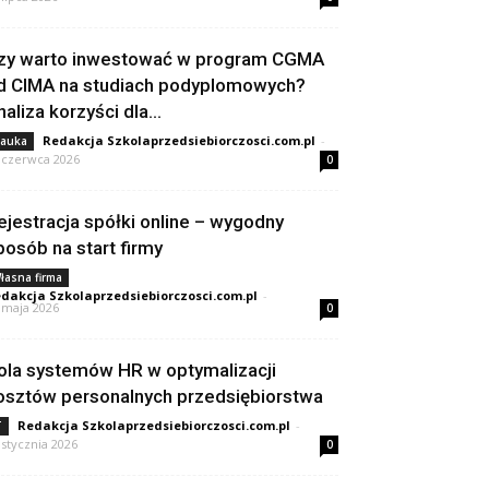
zy warto inwestować w program CGMA
d CIMA na studiach podyplomowych?
naliza korzyści dla...
Redakcja Szkolaprzedsiebiorczosci.com.pl
-
auka
 czerwca 2026
0
ejestracja spółki online – wygodny
posób na start firmy
łasna firma
dakcja Szkolaprzedsiebiorczosci.com.pl
-
 maja 2026
0
ola systemów HR w optymalizacji
osztów personalnych przedsiębiorstwa
Redakcja Szkolaprzedsiebiorczosci.com.pl
-
T
 stycznia 2026
0