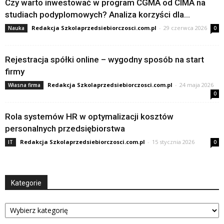
Czy warto inwestować w program CGMA od CIMA na
studiach podyplomowych? Analiza korzyści dla...
Redakcja Szkolaprzedsiebiorczosci.com.pl
-
29 czerwca 2026
Nauka
0
Rejestracja spółki online – wygodny sposób na start
firmy
Redakcja Szkolaprzedsiebiorczosci.com.pl
-
24 maja 2026
Własna firma
0
Rola systemów HR w optymalizacji kosztów
personalnych przedsiębiorstwa
Redakcja Szkolaprzedsiebiorczosci.com.pl
-
15 stycznia 2026
IT
0
Kategorie
Kategorie