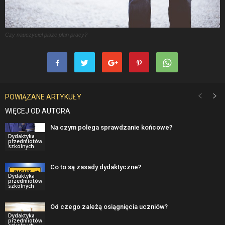
Czy nauczyciel pisze plan pracy?
POWIĄZANE ARTYKUŁY
WIĘCEJ OD AUTORA
Na czym polega sprawdzanie końcowe?
Dydaktyka
przedmiotów
szkolnych
Co to są zasady dydaktyczne?
Dydaktyka
przedmiotów
szkolnych
Od czego zależą osiągnięcia uczniów?
Dydaktyka
przedmiotów