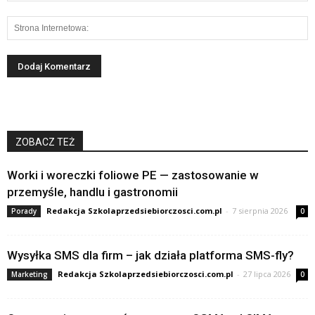
ZOBACZ TEŻ
Worki i woreczki foliowe PE — zastosowanie w
przemyśle, handlu i gastronomii
Redakcja Szkolaprzedsiebiorczosci.com.pl
-
7 sierpnia 2026
Porady
0
Wysyłka SMS dla firm – jak działa platforma SMS-fly?
Redakcja Szkolaprzedsiebiorczosci.com.pl
-
27 lipca 2026
Marketing
0