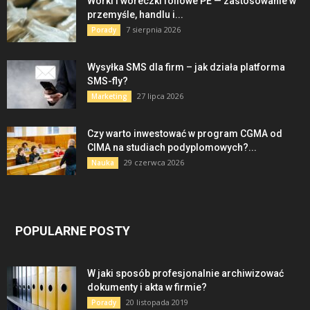
Worki i woreczki foliowe PE — zastosowanie w
przemyśle, handlu i...
7 sierpnia 2026
Porady
Wysyłka SMS dla firm – jak działa platforma
SMS-fly?
27 lipca 2026
Marketing
Czy warto inwestować w program CGMA od
CIMA na studiach podyplomowych?...
29 czerwca 2026
Nauka
POPULARNE POSTY
W jaki sposób profesjonalnie archiwizować
dokumenty i akta w firmie?
20 listopada 2019
Porady