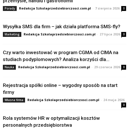
przemyśle, handlu i gastronomii
Redakcja Szkolaprzedsiebiorczosci.com.pl
-
7 sierpnia 2026
Porady
0
Wysyłka SMS dla firm – jak działa platforma SMS-fly?
Redakcja Szkolaprzedsiebiorczosci.com.pl
-
27 lipca 2026
Marketing
0
Czy warto inwestować w program CGMA od CIMA na
studiach podyplomowych? Analiza korzyści dla...
Redakcja Szkolaprzedsiebiorczosci.com.pl
-
29 czerwca 2026
Nauka
0
Rejestracja spółki online – wygodny sposób na start
firmy
Redakcja Szkolaprzedsiebiorczosci.com.pl
-
24 maja 2026
Własna firma
0
Rola systemów HR w optymalizacji kosztów
personalnych przedsiębiorstwa