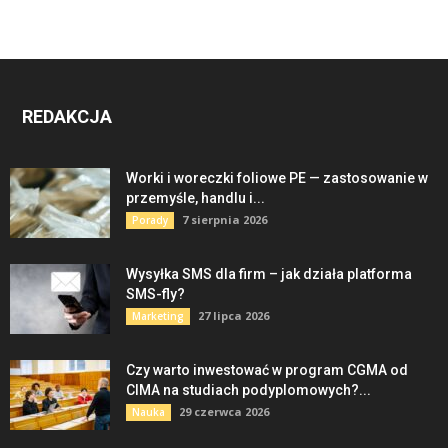
REDAKCJA
Worki i woreczki foliowe PE — zastosowanie w
przemyśle, handlu i...
7 sierpnia 2026
Porady
Wysyłka SMS dla firm – jak działa platforma
SMS-fly?
27 lipca 2026
Marketing
Czy warto inwestować w program CGMA od
CIMA na studiach podyplomowych?...
29 czerwca 2026
Nauka