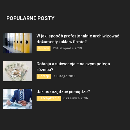
POPULARNE POSTY
W jaki sposób profesjonalnie archiwizować
dokumenty i akta w firmie?
20 listopada 2019
Porady
Dotacja a subwencja – na czym polega
różnica?
1 lutego 2018
Dotacje
Jak oszczędzać pieniądze?
6 czerwca 2016
Oszczędzanie