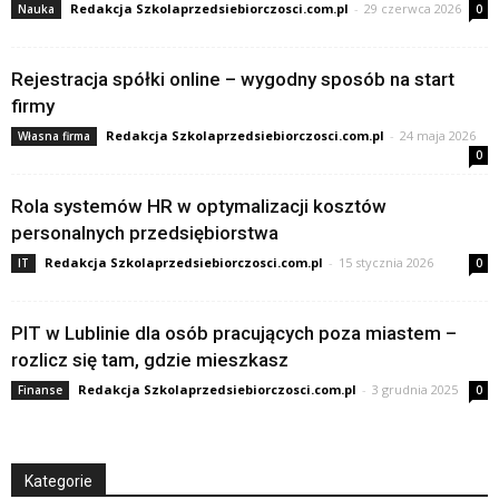
Redakcja Szkolaprzedsiebiorczosci.com.pl
-
29 czerwca 2026
Nauka
0
Rejestracja spółki online – wygodny sposób na start
firmy
Redakcja Szkolaprzedsiebiorczosci.com.pl
-
24 maja 2026
Własna firma
0
Rola systemów HR w optymalizacji kosztów
personalnych przedsiębiorstwa
Redakcja Szkolaprzedsiebiorczosci.com.pl
-
15 stycznia 2026
IT
0
PIT w Lublinie dla osób pracujących poza miastem –
rozlicz się tam, gdzie mieszkasz
Redakcja Szkolaprzedsiebiorczosci.com.pl
-
3 grudnia 2025
Finanse
0
Kategorie