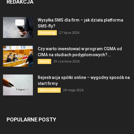
REDAKCJA
Wysyłka SMS dla firm – jak działa platforma
SMS-fly?
27 lipca 2026
Marketing
Czy warto inwestować w program CGMA od
CIMA na studiach podyplomowych?...
29 czerwca 2026
Nauka
Rejestracja spółki online – wygodny sposób na
start firmy
24 maja 2026
Własna firma
POPULARNE POSTY