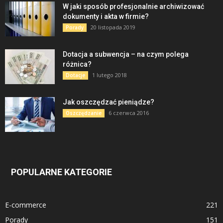
W jaki sposób profesjonalnie archiwizować
dokumenty i akta w firmie?
20 listopada 2019
Porady
Dotacja a subwencja – na czym polega
różnica?
1 lutego 2018
Dotacje
Jak oszczędzać pieniądze?
6 czerwca 2016
Oszczędzanie
POPULARNE KATEGORIE
E-commerce
221
Porady
151