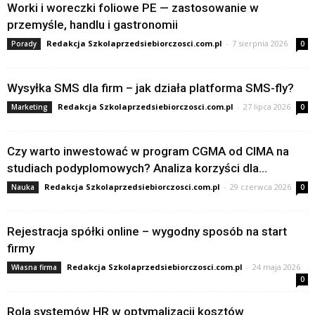
Worki i woreczki foliowe PE — zastosowanie w
przemyśle, handlu i gastronomii
Redakcja Szkolaprzedsiebiorczosci.com.pl
-
7 sierpnia 2026
Porady
0
Wysyłka SMS dla firm – jak działa platforma SMS-fly?
Redakcja Szkolaprzedsiebiorczosci.com.pl
-
27 lipca 2026
Marketing
0
Czy warto inwestować w program CGMA od CIMA na
studiach podyplomowych? Analiza korzyści dla...
Redakcja Szkolaprzedsiebiorczosci.com.pl
-
29 czerwca 2026
Nauka
0
Rejestracja spółki online – wygodny sposób na start
firmy
Redakcja Szkolaprzedsiebiorczosci.com.pl
-
24 maja 2026
Własna firma
0
Rola systemów HR w optymalizacji kosztów