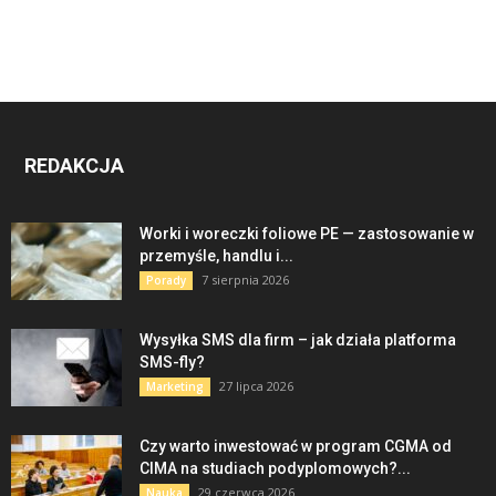
REDAKCJA
Worki i woreczki foliowe PE — zastosowanie w
przemyśle, handlu i...
7 sierpnia 2026
Porady
Wysyłka SMS dla firm – jak działa platforma
SMS-fly?
27 lipca 2026
Marketing
Czy warto inwestować w program CGMA od
CIMA na studiach podyplomowych?...
29 czerwca 2026
Nauka