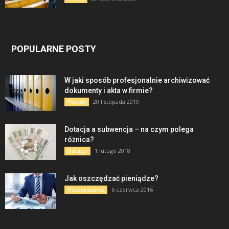
POPULARNE POSTY
W jaki sposób profesjonalnie archiwizować
dokumenty i akta w firmie?
20 listopada 2019
Porady
Dotacja a subwencja – na czym polega
różnica?
1 lutego 2018
Dotacje
Jak oszczędzać pieniądze?
6 czerwca 2016
Oszczędzanie