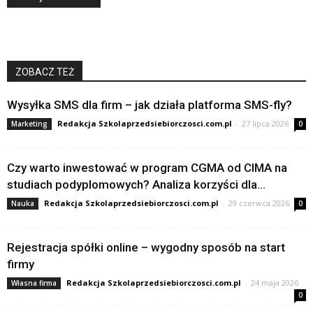
ZOBACZ TEŻ
Wysyłka SMS dla firm – jak działa platforma SMS-fly?
Redakcja Szkolaprzedsiebiorczosci.com.pl
-
27 lipca 2026
Marketing
0
Czy warto inwestować w program CGMA od CIMA na
studiach podyplomowych? Analiza korzyści dla...
Redakcja Szkolaprzedsiebiorczosci.com.pl
-
29 czerwca 2026
Nauka
0
Rejestracja spółki online – wygodny sposób na start
firmy
Redakcja Szkolaprzedsiebiorczosci.com.pl
-
24 maja 2026
Własna firma
0