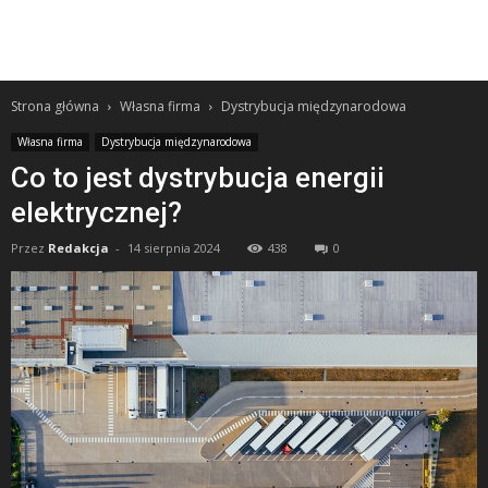
Strona główna
Własna firma
Dystrybucja międzynarodowa
Własna firma
Dystrybucja międzynarodowa
Co to jest dystrybucja energii
elektrycznej?
Przez
Redakcja
-
14 sierpnia 2024
438
0