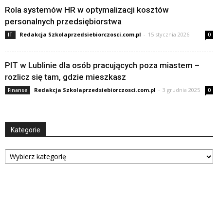
Rola systemów HR w optymalizacji kosztów
personalnych przedsiębiorstwa
Redakcja Szkolaprzedsiebiorczosci.com.pl
-
15 stycznia 2026
IT
0
PIT w Lublinie dla osób pracujących poza miastem –
rozlicz się tam, gdzie mieszkasz
Redakcja Szkolaprzedsiebiorczosci.com.pl
-
3 grudnia 2025
Finanse
0
Kategorie
Kategorie