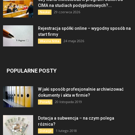
CIMA na studiach podyplomowych?...
29 czerwca 2026
Nauka
Rejestracja spółki online – wygodny sposób na
start firmy
24 maja 2026
Własna firma
POPULARNE POSTY
W jaki sposób profesjonalnie archiwizować
dokumenty i akta w firmie?
20 listopada 2019
Porady
Dotacja a subwencja – na czym polega
różnica?
1 lutego 2018
Dotacje