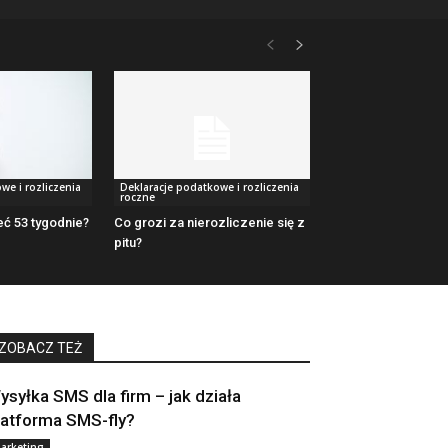
we i rozliczenia
Deklaracje podatkowe i rozliczenia
roczne
ć 53 tygodnie?
Co grozi za nierozliczenie się z
pitu?
ZOBACZ TEŻ
ysyłka SMS dla firm – jak działa
latforma SMS-fly?
arketing