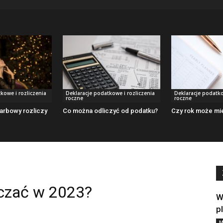
kowe i rozliczenia
Deklaracje podatkowe i rozliczenia
Deklaracje podatko
roczne
roczne
arbowy rozliczy
Co można odliczyć od podatku?
Czy rok może mie
iczać w 2023?
W
p
M