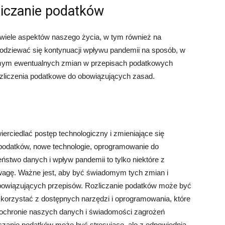
liczanie podatków
iele aspektów naszego życia, w tym również na
odziewać się kontynuacji wpływu pandemii na sposób, w
domym ewentualnych zmian w przepisach podatkowych
zliczenia podatkowe do obowiązujących zasad.
erciedlać postęp technologiczny i zmieniające się
 podatków, nowe technologie, oprogramowanie do
ństwo danych i wpływ pandemii to tylko niektóre z
wagę. Ważne jest, aby być świadomym tych zmian i
bowiązujących przepisów. Rozliczanie podatków może być
skorzystać z dostępnych narzędzi i oprogramowania, które
 ochronie naszych danych i świadomości zagrożeń
zanie podatków może być stresujące, ale z odpowiednią