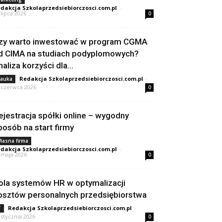
dakcja Szkolaprzedsiebiorczosci.com.pl
-
 lipca 2026
0
zy warto inwestować w program CGMA
d CIMA na studiach podyplomowych?
naliza korzyści dla...
Redakcja Szkolaprzedsiebiorczosci.com.pl
-
auka
 czerwca 2026
0
ejestracja spółki online – wygodny
posób na start firmy
łasna firma
dakcja Szkolaprzedsiebiorczosci.com.pl
-
 maja 2026
0
ola systemów HR w optymalizacji
osztów personalnych przedsiębiorstwa
Redakcja Szkolaprzedsiebiorczosci.com.pl
-
T
 stycznia 2026
0