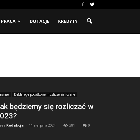
PRACA
DOTACJE
KREDYTY
inanse
Deklaracje podatkowe i rozliczenia roczne
ak będziemy się rozliczać w
023?
zez
Redakcja
-
11 sierpnia 2024
381
0