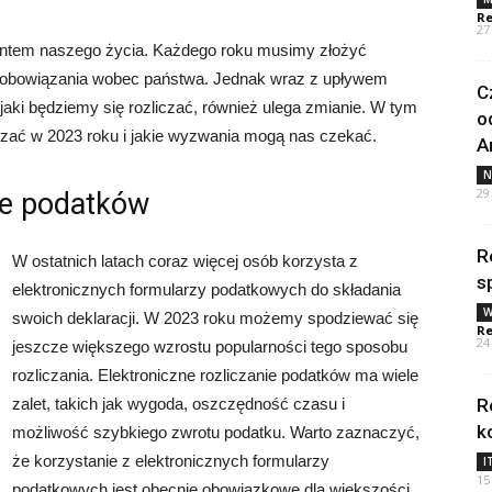
Re
27
entem naszego życia. Każdego roku musimy złożyć
zobowiązania wobec państwa. Jednak wraz z upływem
C
aki będziemy się rozliczać, również ulega zmianie. W tym
o
iczać w 2023 roku i jakie wyzwania mogą nas czekać.
A
N
29
nie podatków
R
W ostatnich latach coraz więcej osób korzysta z
s
elektronicznych formularzy podatkowych do składania
W
swoich deklaracji. W 2023 roku możemy spodziewać się
Re
24
jeszcze większego wzrostu popularności tego sposobu
rozliczania. Elektroniczne rozliczanie podatków ma wiele
zalet, takich jak wygoda, oszczędność czasu i
R
k
możliwość szybkiego zwrotu podatku. Warto zaznaczyć,
że korzystanie z elektronicznych formularzy
I
15
podatkowych jest obecnie obowiązkowe dla większości