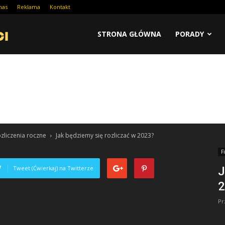
nas
Reklama
Kontakt
STRONA GŁÓWNA
PORADY
zliczenia roczne
Jak będziemy się rozliczać w 2023?
F
Tweet (Ćwierkaj) na Twitterze
J
2
Pr