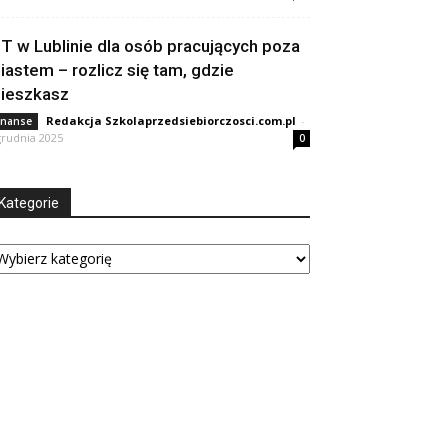
IT w Lublinie dla osób pracujących poza
iastem – rozlicz się tam, gdzie
ieszkasz
Redakcja Szkolaprzedsiebiorczosci.com.pl
-
inanse
grudnia 2025
0
Kategorie
tegorie