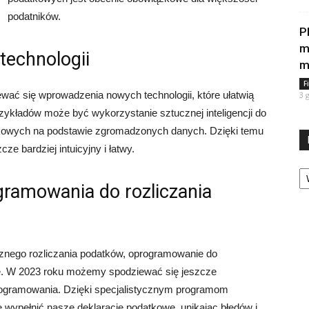
podatników.
P
m
technologii
m
F
ać się wprowadzenia nowych technologii, które ułatwią
3 
zykładów może być wykorzystanie sztucznej inteligencji do
kowych na podstawie zgromadzonych danych. Dzięki temu
ze bardziej intuicyjny i łatwy.
Ka
gramowania do rozliczania
cznego rozliczania podatków, oprogramowanie do
ne. W 2023 roku możemy spodziewać się jeszcze
rogramowania. Dzięki specjalistycznym programom
wypełnić nasze deklaracje podatkowe, unikając błędów i