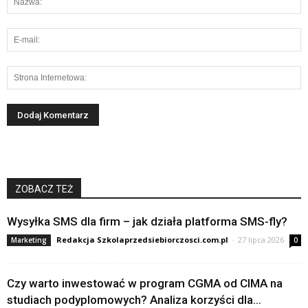
ZOBACZ TEŻ
Wysyłka SMS dla firm – jak działa platforma SMS-fly?
Redakcja Szkolaprzedsiebiorczosci.com.pl
-
27 lipca 2026
Marketing
0
Czy warto inwestować w program CGMA od CIMA na
studiach podyplomowych? Analiza korzyści dla...