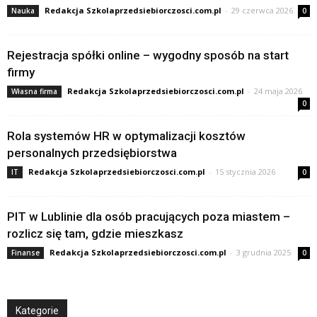
Redakcja Szkolaprzedsiebiorczosci.com.pl
-
29 czerwca 2026
Nauka
0
Rejestracja spółki online – wygodny sposób na start
firmy
Redakcja Szkolaprzedsiebiorczosci.com.pl
-
24 maja 2026
Własna firma
0
Rola systemów HR w optymalizacji kosztów
personalnych przedsiębiorstwa
Redakcja Szkolaprzedsiebiorczosci.com.pl
-
15 stycznia 2026
IT
0
PIT w Lublinie dla osób pracujących poza miastem –
rozlicz się tam, gdzie mieszkasz
Redakcja Szkolaprzedsiebiorczosci.com.pl
-
3 grudnia 2025
Finanse
0
Kategorie