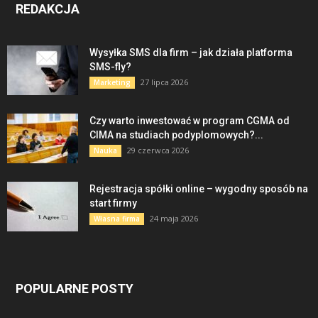
REDAKCJA
Wysyłka SMS dla firm – jak działa platforma
SMS-fly?
27 lipca 2026
Marketing
Czy warto inwestować w program CGMA od
CIMA na studiach podyplomowych?...
29 czerwca 2026
Nauka
Rejestracja spółki online – wygodny sposób na
start firmy
24 maja 2026
Własna firma
POPULARNE POSTY