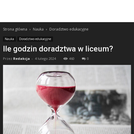
Strona główna
Nauka
Doradztwo edukacyjne
Nauka
Doradztwo edukacyjne
Ile godzin doradztwa w liceum?
Przez
Redakcja
-
4 lutego 2024
460
0