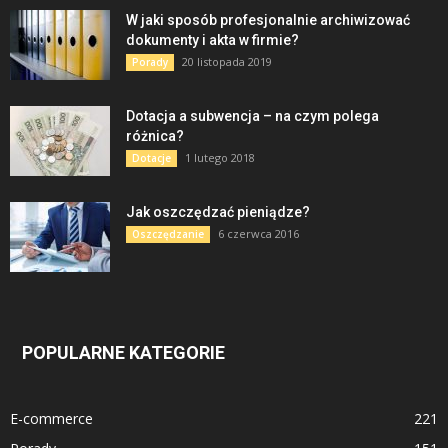
W jaki sposób profesjonalnie archiwizować
dokumenty i akta w firmie?
20 listopada 2019
Porady
Dotacja a subwencja – na czym polega
różnica?
1 lutego 2018
Dotacje
Jak oszczędzać pieniądze?
6 czerwca 2016
Oszczędzanie
POPULARNE KATEGORIE
E-commerce
221