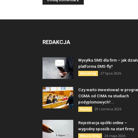
REDAKCJA
Wysyłka SMS dla firm – jak dział
platforma SMS-fly?
27 lipca 2026
Marketing
Czy warto inwestować w progr
CGMA od CIMA na studiach
podyplomowych?...
29 czerwca 2026
Nauka
Rejestracja spółki online –
wygodny sposób na start firmy
24 maja 2026
Własna firma