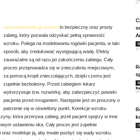
27
C
Laserowa korekcja wzroku
to bezpieczny oraz prosty
o
A
zabieg, który pozwala odzyskać pełną sprawność
wzroku. Polega na modelowaniu rogówki pacjenta, w taki
N
29
sposób, aby zredukować występującą wadę. Efekty
zauważalne są od razu po zakończeniu zabiegu. Cały
R
proces przeprowadza się w znieczuleniu miejscowym,
s
za pomocą kropli znieczulających, dzięki czemu jest
W
zupełnie bezbolesny. Przed zabiegiem lekarz
Re
24
wykorzystuje tzw. rozwórkę, aby zabezpieczyć powieki
pacjenta przed mruganiem. Następnie jest on proszony o
patrzenie się w oświetlony punkt. Korekcje wzroku
R
ny, która przerywa zabieg, jeżeli pacjent spojrzy w inne
k
owym ustawieniu oka. Cały proces jest zupełnie
I
15
oraz modeluje ją, aby trwale pozbyć się wady wzroku.