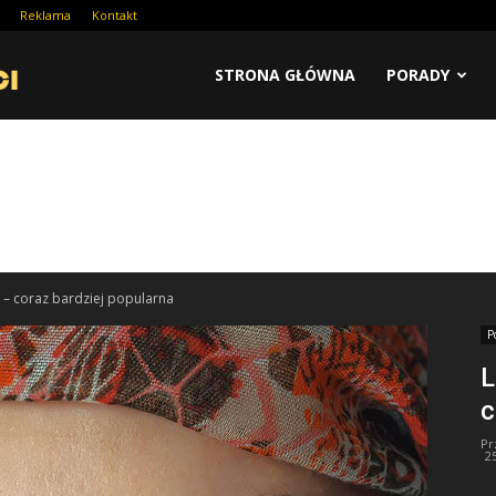
Reklama
Kontakt
STRONA GŁÓWNA
PORADY
 – coraz bardziej popularna
P
L
c
Pr
2