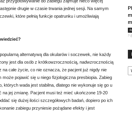
iaż przygotowywanie do zabiegu zajmuje nieco więcej
P
astępnie drugie w czasie trwania jednej sesji. Na samym
m
czewki, które pełnią funkcje opatrunku i umożliwiają
m
F
3 
 wiedzieć?
popularną alternatywą dla okularów i soczewek, nie każdy
aczony jest dla osób z krótkowzrocznością, nadwzrocznością
Ka
a całe życie, co nie oznacza, że pacjent już nigdy nie
 może pojawić się u niego fizjologiczna presbiopia. Zabieg
 których wada jest stabilna, dlatego nie wykonuje się go u
 na jej zmianę. Pacjent musi też mieć ukończone 19-20
oddać się dużej ilości szczegółowych badań, dopiero po ich
nanie zabiegu przyniesie pożądane efekty i jest