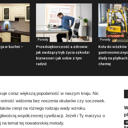
Porady
Porady
cja w kuchni –
Przedsiębiorczość a zdrowie:
Koła do wózków
jak siedzący tryb życia szkodzi
gastronomicznych
biznesowi i jak sobie z tym
ślady na płytkach
radzić
chemię
skuje coraz większą popularność w naszym kraju. Nic
 ostrość widzenia bez noszenia okularów czy soczewek.
W
laków cierpi na różnego rodzaju wady wzroku.
p
wością współczesnej cywilizacji. Jeżeli i Ty marzysz o
M
j na temat tej nowatorskiej metody.
Re