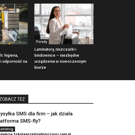
Porady
Laminatory, niszczarki i
: higiena,
bindownice – niezbędne
 i odporność na
urządzenia w nowoczesnym
biurze
ZOBACZ TEŻ
ysyłka SMS dla firm – jak działa
latforma SMS-fly?
arketing
dakcja Szkolaprzedsiebiorczosci.com.pl
-