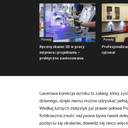
Porady
Porady
Ręczny skaner 3D w pracy
Profesjonaliza
inżyniera i projektanta –
ryżowar
praktyczne zastosowania
Laserowa korekcja wzroku to zabieg, który zy
dziwnego, dzięki niemu można odzyskać pełną
Według luźnych statystyk już prawie połowa Po
Krótkowzroczność nazywana bywa nawet dolegli
pozbyciu się okularów, dowiedz się nieco więce