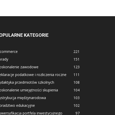
OPULARNE KATEGORIE
-commerce
221
orady
151
oskonalenie zawodowe
123
klaracje podatkowe i rozliczenia roczne
111
ydaktyka przedmiotów szkolnych
108
skonalenie umiejętności skupienia
104
ystrybucja międzynarodowa
103
oradztwo edukacyjne
102
wersyfikacja portfela inwestycyjnego
97