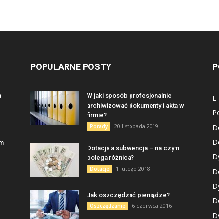
POPULARNE POSTY
P
a
W jaki sposób profesjonalnie
E
archiwizować dokumenty i akta w
P
firmie?
20 listopada 2019
Porady
D
De
am
Dotacja a subwencja – na czym
D
polega różnica?
1 lutego 2018
Dotacje
Do
D
Jak oszczędzać pieniądze?
D
6 czerwca 2016
Oszczędzanie
Dy