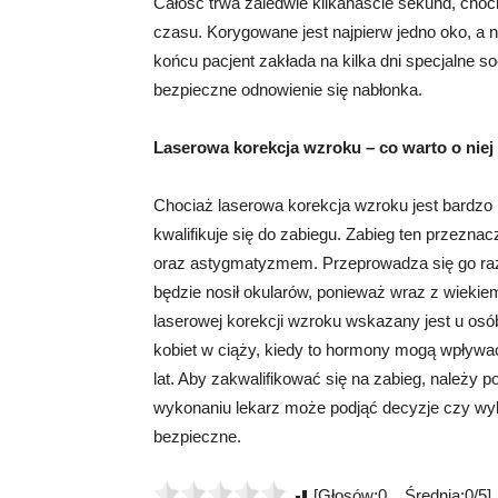
Całość trwa zaledwie kilkanaście sekund, choc
czasu. Korygowane jest najpierw jedno oko, a n
końcu pacjent zakłada na kilka dni specjalne so
bezpieczne odnowienie się nabłonka.
Laserowa korekcja wzroku – co warto o niej
Chociaż laserowa korekcja wzroku jest bardzo 
kwalifikuje się do zabiegu. Zabieg ten przezn
oraz astygmatyzmem. Przeprowadza się go raz n
będzie nosił okularów, ponieważ wraz z wiekiem
laserowej korekcji wzroku wskazany jest u osób,
kobiet w ciąży, kiedy to hormony mogą wpływać
lat. Aby zakwalifikować się na zabieg, należy p
wykonaniu lekarz może podjąć decyzje czy wyko
bezpieczne.
[Głosów:0 Średnia:0/5]