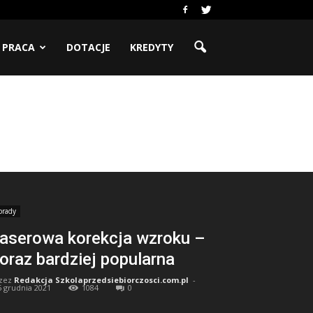
PRACA
DOTACJE
KREDYTY
orady
aserowa korekcja wzroku –
oraz bardziej popularna
zez
Redakcja Szkolaprzedsiebiorczosci.com.pl
-
5 grudnia 2021
1084
0