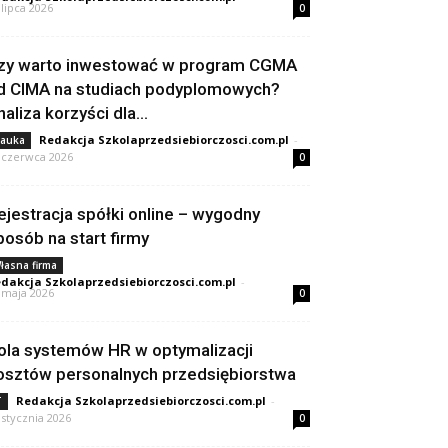
 lipca 2026
0
zy warto inwestować w program CGMA
d CIMA na studiach podyplomowych?
naliza korzyści dla...
Redakcja Szkolaprzedsiebiorczosci.com.pl
-
auka
 czerwca 2026
0
ejestracja spółki online – wygodny
posób na start firmy
łasna firma
dakcja Szkolaprzedsiebiorczosci.com.pl
-
 maja 2026
0
ola systemów HR w optymalizacji
osztów personalnych przedsiębiorstwa
Redakcja Szkolaprzedsiebiorczosci.com.pl
-
T
 stycznia 2026
0