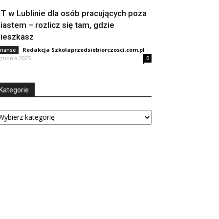
IT w Lublinie dla osób pracujących poza
iastem – rozlicz się tam, gdzie
ieszkasz
Redakcja Szkolaprzedsiebiorczosci.com.pl
-
inanse
grudnia 2025
0
Kategorie
tegorie