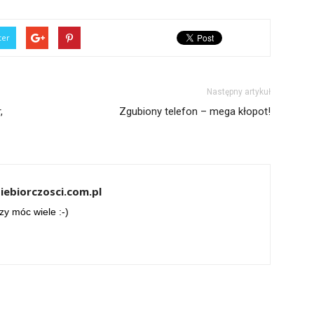
ter
Następny artykuł
,
Zgubiony telefon – mega kłopot!
iebiorczosci.com.pl
zy móc wiele :-)