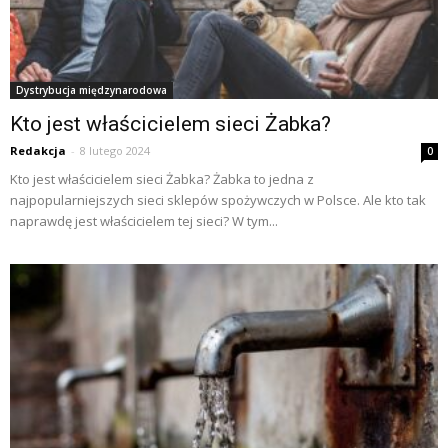
Dystrybucja międzynarodowa
Kto jest właścicielem sieci Żabka?
Redakcja
-
8 lutego 2024
0
Kto jest właścicielem sieci Żabka? Żabka to jedna z
najpopularniejszych sieci sklepów spożywczych w Polsce. Ale kto tak
naprawdę jest właścicielem tej sieci? W tym...