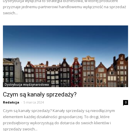
Dystrybucja wyłączna to strategia biznesowa, w której producent
przyznaje jednemu partnerowi handlowemu wyłączność na sprzedaż
swoich...
Dystrybucja międzynarodowa
Czym są kanały sprzedaży?
Redakcja
-
5 marca 2024
0
Czym są kanały sprzedaży? Kanały sprzedaży są nieodłącznym
elementem każdej działalności gospodarczej. To drogi, które
przedsiębiorcy wykorzystują do dotarcia do swoich klientów i
sprzedaży swoich...