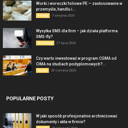
Worki i woreczki foliowe PE — zastosowanie w
przemyśle, handlu i...
7 sierpnia 2026
Porady
Wysyłka SMS dla firm – jak działa platforma
SMS-fly?
27 lipca 2026
Marketing
Czy warto inwestować w program CGMA od
CIMA na studiach podyplomowych?...
29 czerwca 2026
Nauka
POPULARNE POSTY
W jaki sposób profesjonalnie archiwizować
dokumenty i akta w firmie?
20 listopada 2019