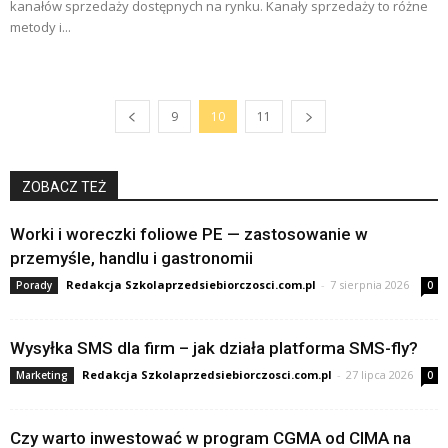
kanałów sprzedaży dostępnych na rynku. Kanały sprzedaży to różne
metody i...
9
10
11
ZOBACZ TEŻ
Worki i woreczki foliowe PE — zastosowanie w
przemyśle, handlu i gastronomii
Redakcja Szkolaprzedsiebiorczosci.com.pl
-
7 sierpnia 2026
Porady
0
Wysyłka SMS dla firm – jak działa platforma SMS-fly?
Redakcja Szkolaprzedsiebiorczosci.com.pl
-
27 lipca 2026
Marketing
0
Czy warto inwestować w program CGMA od CIMA na