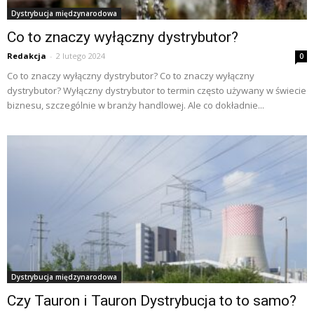
Dystrybucja międzynarodowa
Co to znaczy wyłączny dystrybutor?
Redakcja
-
2 lutego 2024
0
Co to znaczy wyłączny dystrybutor? Co to znaczy wyłączny
dystrybutor? Wyłączny dystrybutor to termin często używany w świecie
biznesu, szczególnie w branży handlowej. Ale co dokładnie...
Dystrybucja międzynarodowa
Czy Tauron i Tauron Dystrybucja to to samo?