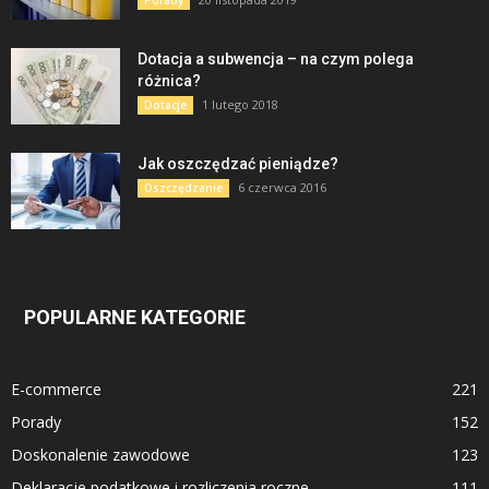
Porady
Dotacja a subwencja – na czym polega
różnica?
1 lutego 2018
Dotacje
Jak oszczędzać pieniądze?
6 czerwca 2016
Oszczędzanie
POPULARNE KATEGORIE
E-commerce
221
Porady
152
Doskonalenie zawodowe
123
Deklaracje podatkowe i rozliczenia roczne
111