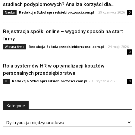
studiach podyplomowych? Analiza korzyści dla...
Redakcja Szkolaprzedsiebiorczosci.com.pl
-
29 czerwca 2026
Nauka
0
Rejestracja spółki online – wygodny sposób na start
firmy
Redakcja Szkolaprzedsiebiorczosci.com.pl
-
24 maja 2026
Własna firma
0
Rola systemów HR w optymalizacji kosztów
personalnych przedsiębiorstwa
Redakcja Szkolaprzedsiebiorczosci.com.pl
-
15 stycznia 2026
IT
0
Kategorie
Kategorie