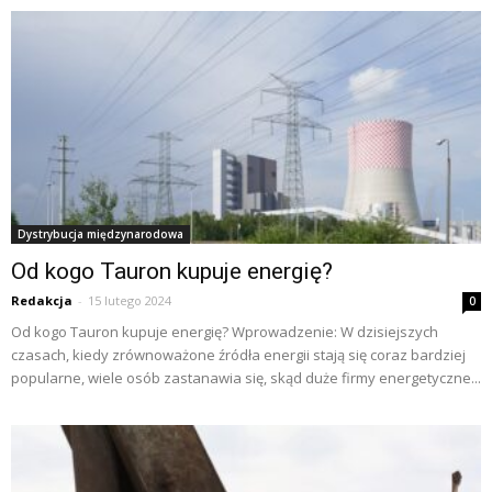
Dystrybucja międzynarodowa
Od kogo Tauron kupuje energię?
Redakcja
-
15 lutego 2024
0
Od kogo Tauron kupuje energię? Wprowadzenie: W dzisiejszych
czasach, kiedy zrównoważone źródła energii stają się coraz bardziej
popularne, wiele osób zastanawia się, skąd duże firmy energetyczne...