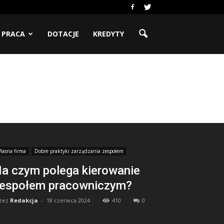
PRACA
DOTACJE
KREDYTY
łasna firma
Dobre praktyki zarządzania zespołem
a czym polega kierowanie
espołem pracowniczym?
zez
Redakcja
-
18 czerwca 2024
410
0