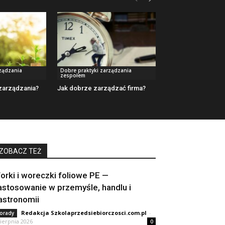
rządzania
Dobre praktyki zarządzania
zespołem
zarządzania?
Jak dobrze zarządzać firma?
ZOBACZ TEŻ
orki i woreczki foliowe PE —
astosowanie w przemyśle, handlu i
astronomii
Redakcja Szkolaprzedsiebiorczosci.com.pl
-
orady
sierpnia 2026
0