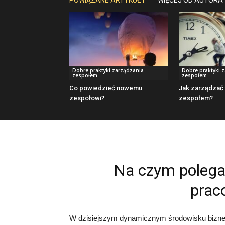
POWIĄZANE ARTYKUŁY
WIĘCEJ OD AUTORA
Dobre praktyki zarządzania
Dobre praktyki 
zespołem
zespołem
Co powiedzieć nowemu
Jak zarządzać
zespołowi?
zespołem?
Na czym polega
prac
W dzisiejszym dynamicznym środowisku bizne