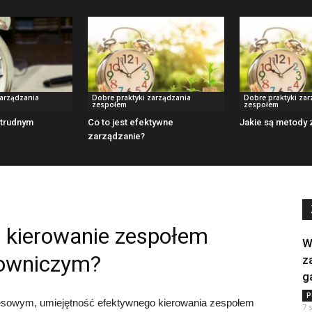
zarządzania
Dobre praktyki zarządzania
Dobre praktyki za
zespołem
zespołem
 trudnym
Co to jest efektywne
Jakie są metody 
zarządzanie?
 kierowanie zespołem
W
owniczym?
z
g
P
sowym, umiejętność efektywnego kierowania zespołem
7 