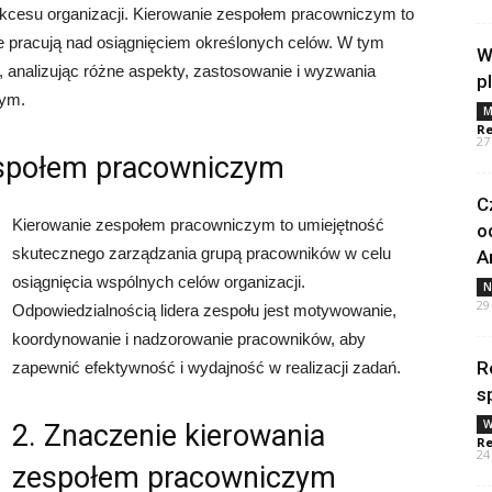
ukcesu organizacji. Kierowanie zespołem pracowniczym to
ie pracują nad osiągnięciem określonych celów. W tym
W
u, analizując różne aspekty, zastosowanie i wyzwania
p
zym.
M
Re
27
zespołem pracowniczym
C
Kierowanie zespołem pracowniczym to umiejętność
o
skutecznego zarządzania grupą pracowników w celu
A
osiągnięcia wspólnych celów organizacji.
N
29
Odpowiedzialnością lidera zespołu jest motywowanie,
koordynowanie i nadzorowanie pracowników, aby
R
zapewnić efektywność i wydajność w realizacji zadań.
s
W
2. Znaczenie kierowania
Re
24
zespołem pracowniczym