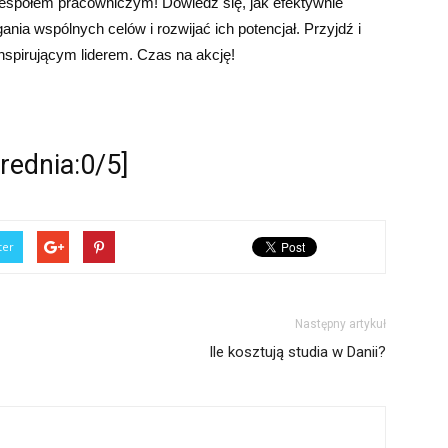
espołem pracowniczym! Dowiedz się, jak efektywnie
nia wspólnych celów i rozwijać ich potencjał. Przyjdź i
nspirującym liderem. Czas na akcję!
ednia:0/5]
ter
Następny artykuł
Ile kosztują studia w Danii?