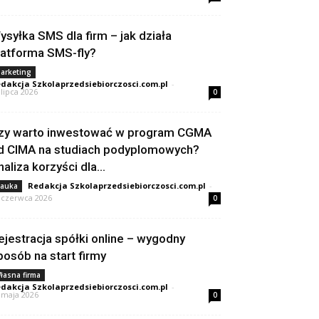
ysyłka SMS dla firm – jak działa
latforma SMS-fly?
arketing
dakcja Szkolaprzedsiebiorczosci.com.pl
-
 lipca 2026
0
zy warto inwestować w program CGMA
d CIMA na studiach podyplomowych?
naliza korzyści dla...
Redakcja Szkolaprzedsiebiorczosci.com.pl
-
auka
 czerwca 2026
0
ejestracja spółki online – wygodny
posób na start firmy
łasna firma
dakcja Szkolaprzedsiebiorczosci.com.pl
-
 maja 2026
0