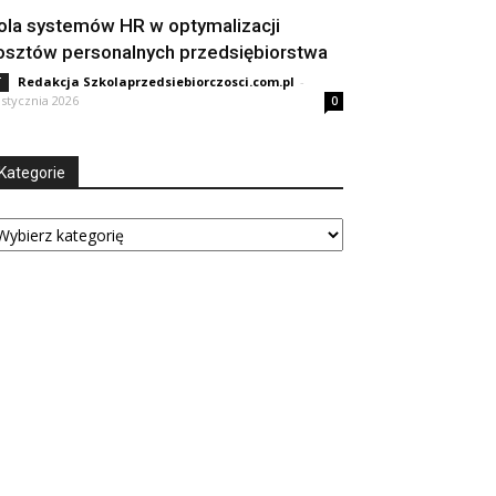
ola systemów HR w optymalizacji
osztów personalnych przedsiębiorstwa
Redakcja Szkolaprzedsiebiorczosci.com.pl
-
T
 stycznia 2026
0
Kategorie
tegorie