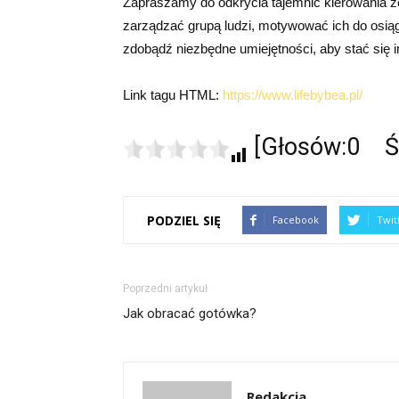
Zapraszamy do odkrycia tajemnic kierowania z
zarządzać grupą ludzi, motywować ich do osiąga
zdobądź niezbędne umiejętności, aby stać się i
Link tagu HTML:
https://www.lifebybea.pl/
[Głosów:0 Śr
PODZIEL SIĘ
Facebook
Twit
Poprzedni artykuł
Jak obracać gotówka?
Redakcja